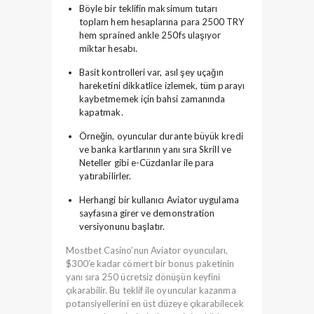
Böyle bir teklifin maksimum tutarı
toplam hem hesaplarına para 2500 TRY
hem sprained ankle 250fs ulaşıyor
miktar hesabı.
Basit kontrolleri var, asıl şey uçağın
hareketini dikkatlice izlemek, tüm parayı
kaybetmemek için bahsi zamanında
kapatmak.
Örneğin, oyuncular durante büyük kredi
ve banka kartlarının yanı sıra Skrill ve
Neteller gibi e-Cüzdanlar ile para
yatırabilirler.
Herhangi bir kullanıcı Aviator uygulama
sayfasına girer ve demonstration
versiyonunu başlatır.
Mostbet Casino’nun Aviator oyuncuları,
$300’e kadar cömert bir bonus paketinin
yanı sıra 250 ücretsiz dönüşün keyfini
çıkarabilir. Bu teklif ile oyuncular kazanma
potansiyellerini en üst düzeye çıkarabilecek