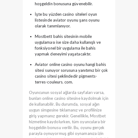
hoşgeldin bonusuna güvenebilir.
İşte bu yüzden casino siteleri oyun
listesinde aviator oyunu şans oyunu
olarak tanımlanıyor.
Mostbett bahis sitesinin mobile
uygulaması ise size daha kullanışlı ve
fonksiyonel bir uygulama ile bahis
yapmak deneyimi yaşatacaktır.
Aviator online casino oyunu hangi bahis
sitesi sunuyor sorusuna yanıtımız bir çok
casino sitesi şeklindedir pigments-
terres-couleurs. com.
Oyuncunun sosyal ağlarda sayfaları varsa,
bunları online casino sitesine kaydolmak için
de kullanabilir. Bu durumda, sosyal ağın
uygun simgesine tıklamanız ve profilinize
giriş yapmanız gerekir. Genellikle, Mostbet
hizmetine kaydolurken, tüm oyunculara bir
hoşgeldin bonusu verilir. Bu, oyunu gerçek
parayla oynuyormuş gibi oynamanıza izin