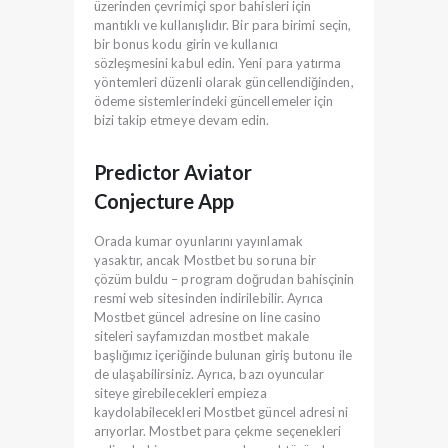
üzerinden çevrimiçi spor bahisleri için
mantıklı ve kullanışlıdır. Bir para birimi seçin,
bir bonus kodu girin ve kullanıcı
sözleşmesini kabul edin. Yeni para yatırma
yöntemleri düzenli olarak güncellendiğinden,
ödeme sistemlerindeki güncellemeler için
bizi takip etmeye devam edin.
Predictor Aviator
Conjecture App
Orada kumar oyunlarını yayınlamak
yasaktır, ancak Mostbet bu soruna bir
çözüm buldu – program doğrudan bahisçinin
resmi web sitesinden indirilebilir. Ayrıca
Mostbet güncel adresine on line casino
siteleri sayfamızdan mostbet makale
başlığımız içeriğinde bulunan giriş butonu ile
de ulaşabilirsiniz. Ayrıca, bazı oyuncular
siteye girebilecekleri empieza
kaydolabilecekleri Mostbet güncel adresi ni
arıyorlar. Mostbet para çekme seçenekleri