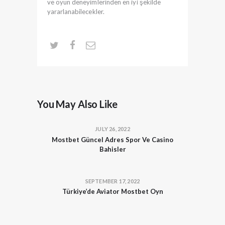
ve oyun deneyimlerinden en iyi şekilde
yararlanabilecekler.
You May Also Like
JULY 26, 2022
Mostbet Güncel Adres Spor Ve Casino
Bahisler
SEPTEMBER 17, 2022
Türkiye’de Aviator Mostbet Oyn