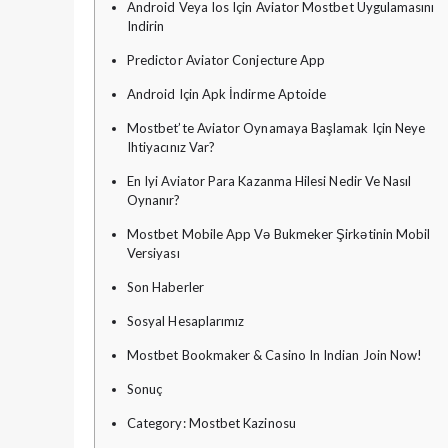
Android Veya Ios Için Aviator Mostbet Uygulamasını
Indirin
Predictor Aviator Conjecture App
Android Için Apk İndirme Aptoide
Mostbet’te Aviator Oynamaya Başlamak Için Neye
Ihtiyacınız Var?
En Iyi Aviator Para Kazanma Hilesi Nedir Ve Nasıl
Oynanır?
Mostbet Mobile App Və Bukmeker Şirkətinin Mobil
Versiyası
Son Haberler
Sosyal Hesaplarımız
Mostbet Bookmaker & Casino In Indian Join Now!
Sonuç
Category: Mostbet Kazinosu