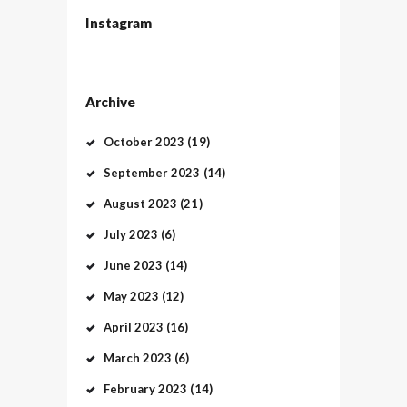
Instagram
Archive
October
2023
(19)
September
2023
(14)
August
2023
(21)
July
2023
(6)
June
2023
(14)
May
2023
(12)
April
2023
(16)
March
2023
(6)
February
2023
(14)