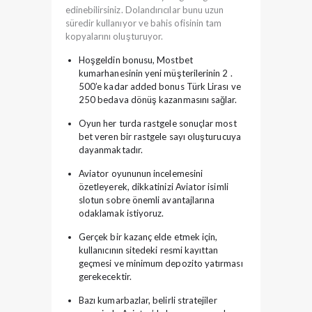
edinebilirsiniz. Dolandırıcılar bunu uzun
süredir kullanıyor ve bahis ofisinin tam
kopyalarını oluşturuyor.
Hoşgeldin bonusu, Mostbet
kumarhanesinin yeni müşterilerinin 2 .
500’e kadar added bonus Türk Lirası ve
250 bedava dönüş kazanmasını sağlar.
Oyun her turda rastgele sonuçlar most
bet veren bir rastgele sayı oluşturucuya
dayanmaktadır.
Aviator oyununun incelemesini
özetleyerek, dikkatinizi Aviator isimli
slotun sobre önemli avantajlarına
odaklamak istiyoruz.
Gerçek bir kazanç elde etmek için,
kullanıcının sitedeki resmi kayıttan
geçmesi ve minimum depozito yatırması
gerekecektir.
Bazı kumarbazlar, belirli stratejiler