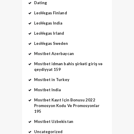
Dating
LeoVegas Finland
LeoVegas India
LeoVegas Irland
LeoVegas Sweden
Mostbet Azerbaycan
Mostbet idman bahis şirkəti giriş və
qeydiyyat 159
Mostbet in Turkey
Mostbet India
Mostbet Kayıt Için Bonusu 2022
Promosyon Kodu Ve Promosyonlar
195
Mostbet Uzbekistan
Uncategorized