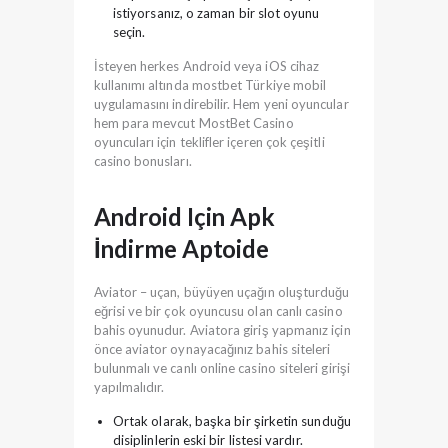
istiyorsanız, o zaman bir slot oyunu
seçin.
İsteyen herkes Android veya iOS cihaz
kullanımı altında mostbet Türkiye mobil
uygulamasını indirebilir. Hem yeni oyuncular
hem para mevcut MostBet Casino
oyuncuları için teklifler içeren çok çeşitli
casino bonusları.
Android Için Apk
İndirme Aptoide
Aviator – uçan, büyüyen uçağın oluşturduğu
eğrisi ve bir çok oyuncusu olan canlı casino
bahis oyunudur. Aviatora giriş yapmanız için
önce aviator oynayacağınız bahis siteleri
bulunmalı ve canlı online casino siteleri girişi
yapılmalıdır.
Ortak olarak, başka bir şirketin sunduğu
disiplinlerin eski bir listesi vardır.