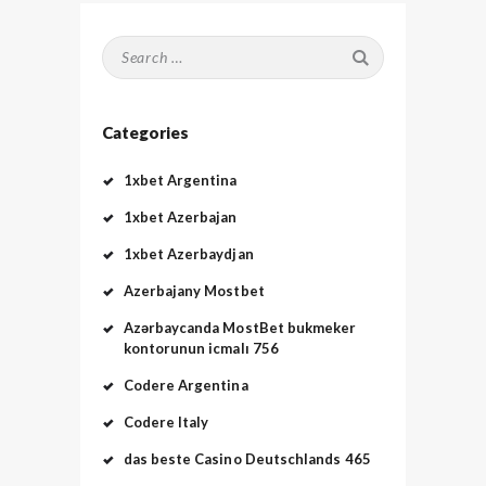
Search
for:
Categories
1xbet Argentina
1xbet Azerbajan
1xbet Azerbaydjan
Azerbajany Mostbet
Azərbaycanda MostBet bukmeker
kontorunun icmalı 756
Codere Argentina
Codere Italy
das beste Casino Deutschlands 465