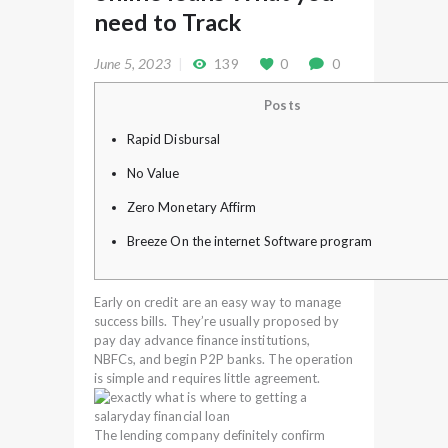
need to Track
June 5, 2023
139
0
0
Posts
Rapid Disbursal
No Value
Zero Monetary Affirm
Breeze On the internet Software program
Early on credit are an easy way to manage
success bills. They’re usually proposed by
pay day advance finance institutions,
NBFCs, and begin P2P banks. The operation
is simple and requires little agreement.
The lending company definitely confirm