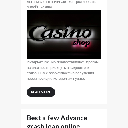
легализуют и начинают контролировать
онлайн-казино.
Интернет-казино предоставляют игрокам
возможность рискнуть в видеоиграх,
связанных с возможностью получения
новой позиции, которая им нужна.
READ MORE
Best a few Advance
gcash loan online