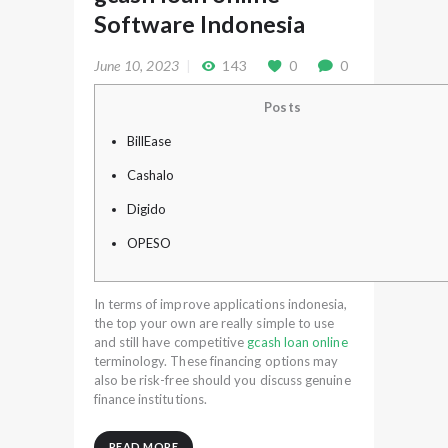
Software Indonesia
June 10, 2023
143
0
0
Posts
BillEase
Cashalo
Digido
OPESO
In terms of improve applications indonesia,
the top your own are really simple to use
and still have competitive
gcash loan online
terminology. These financing options may
also be risk-free should you discuss genuine
finance institutions.
READ MORE