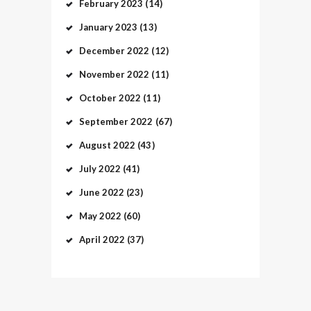
February
2023
(14)
January
2023
(13)
December
2022
(12)
November
2022
(11)
October
2022
(11)
September
2022
(67)
August
2022
(43)
July
2022
(41)
June
2022
(23)
May
2022
(60)
April
2022
(37)