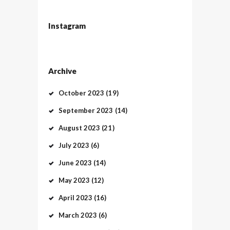
Instagram
Archive
October
2023
(19)
September
2023
(14)
August
2023
(21)
July
2023
(6)
June
2023
(14)
May
2023
(12)
April
2023
(16)
March
2023
(6)