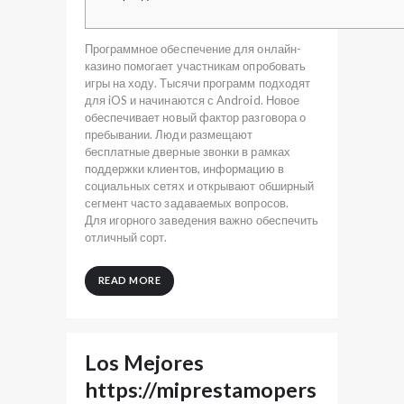
Программное обеспечение для онлайн-
казино помогает участникам опробовать
игры на ходу. Тысячи программ подходят
для iOS и начинаются с Android. Новое
обеспечивает новый фактор разговора о
пребывании. Люди размещают
бесплатные дверные звонки в рамках
поддержки клиентов, информацию в
социальных сетях и открывают обширный
сегмент часто задаваемых вопросов.
Для игорного заведения важно обеспечить
отличный сорт.
READ MORE
Los Mejores
https://miprestamopers