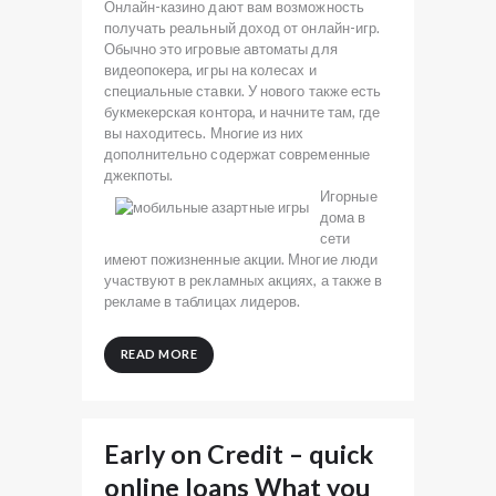
Онлайн-казино дают вам возможность
получать реальный доход от онлайн-игр.
Обычно это игровые автоматы для
видеопокера, игры на колесах и
специальные ставки. У нового также есть
букмекерская контора, и начните там, где
вы находитесь. Многие из них
дополнительно содержат современные
джекпоты.
Игорные
дома в
сети
имеют пожизненные акции. Многие люди
участвуют в рекламных акциях, а также в
рекламе в таблицах лидеров.
READ MORE
Early on Credit – quick
online loans What you