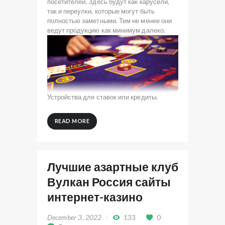
посетителей. Здесь будут как карусели,
так и переулки, которые могут быть
полностью заметными. Тем не менее они
ведут продукцию как минимум далеко.
Устройства для ставок или кредиты.
READ MORE
Лучшие азартные клуб
Вулкан Россия сайты
интернет-казино
December 3, 2022
133
0