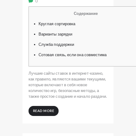
0
Содержание
Круглая сортировка
Варианты зарядки
Служба поддержки
Сотовая связь, если она совместима
Лучшие сайты ставок в интернет-казино,
как правило, являются вашими текущими,
которые включают в себя новое
количество игр, безопасные методы, а
также простое создание и начало раздачи.
READ MORE