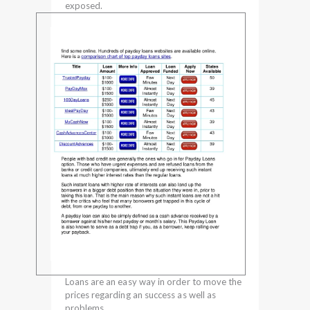
exposed.
Loans are an easy way in order to move the
prices regarding an success as well as
problems.