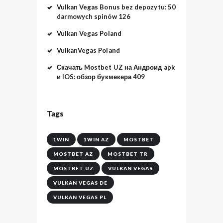
Vulkan Vegas Bonus bez depozytu: 50
darmowych spinów 126
Vulkan Vegas Poland
VulkanVegas Poland
Скачать Mostbet UZ на Андроид apk
и IOS: обзор букмекера 409
Tags
1WIN
1WIN AZ
MOSTBET
MOSTBET AZ
MOSTBET TR
MOSTBET UZ
VULKAN VEGAS
VULKAN VEGAS DE
VULKAN VEGAS PL