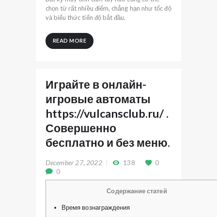
chọn từ rất nhiều điểm, chẳng hạn như tốc độ
và biểu thức tiến độ bắt đầu.
READ MORE
Играйте в онлайн-
игровые автоматы
https://vulcansclub.ru/ .
Совершенно
бесплатно и без меню.
December 27, 2022
138
0
0
Содержание статей
Время вознаграждения