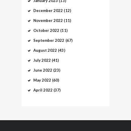
January
2023
(13)
December
2022
(12)
November
2022
(11)
October
2022
(11)
September
2022
(67)
August
2022
(43)
July
2022
(41)
June
2022
(23)
May
2022
(60)
April
2022
(37)