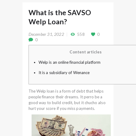
What is the SAVSO
Welp Loan?
December 31, 2022
558
0
0
Content articles
Welp is an online financial platform
It is a subsidiary of Wenance
The Welp loan is a form of debt that helps
people finance their dreams. It perro be a
good way to build credit, but it chucho also
hurt your score if you miss payments.