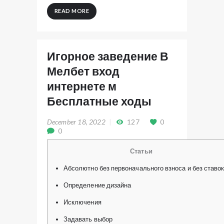
READ MORE
Игорное заведение В
Мелбет вход
интернете м
Бесплатные ходы
December 18, 2022
127
0
0
Статьи
Абсолютно без первоначального взноса и без ставок
Определение дизайна
Исключения
Задавать выбор