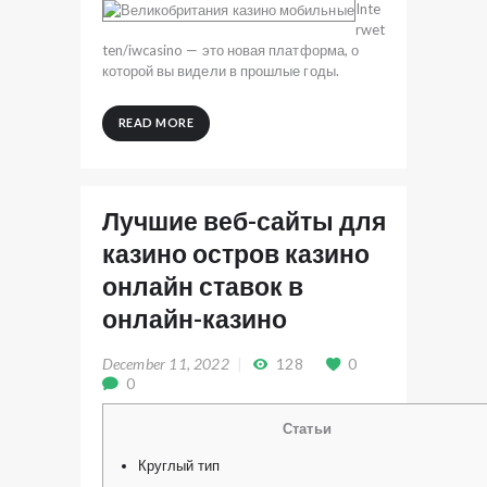
Inte
rwet
ten/iwcasino — это новая платформа, о
которой вы видели в прошлые годы.
READ MORE
Лучшие веб-сайты для
казино остров казино
онлайн ставок в
онлайн-казино
December 11, 2022
128
0
0
Статьи
Круглый тип