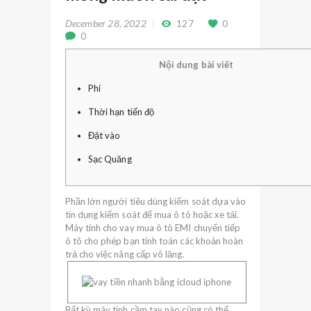
December 28, 2022
127
0
0
Nội dung bài viết
Phí
Thời hạn tiến độ
Đặt vào
Sạc Quăng
Phần lớn người tiêu dùng kiểm soát dựa vào
tín dụng kiểm soát để mua ô tô hoặc xe tải.
Máy tính cho vay mua ô tô EMI chuyển tiếp
ô tô cho phép bạn tính toán các khoản hoàn
trả cho việc nâng cấp vô lăng.
Bất kỳ máy tính cầm tay nào cũng có thể