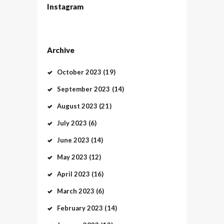
Instagram
Archive
October
2023
(19)
September
2023
(14)
August
2023
(21)
July
2023
(6)
June
2023
(14)
May
2023
(12)
April
2023
(16)
March
2023
(6)
February
2023
(14)