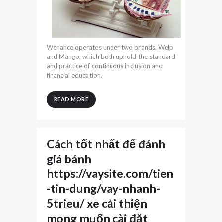
Wenance operates under two brands, Welp
and Mango, which both uphold the standard
and practice of continuous inclusion and
financial education.
READ MORE
Cách tốt nhất để đánh
giá bánh
https://vaysite.com/tien
-tin-dung/vay-nhanh-
5trieu/ xe cải thiện
mong muốn cài đặt