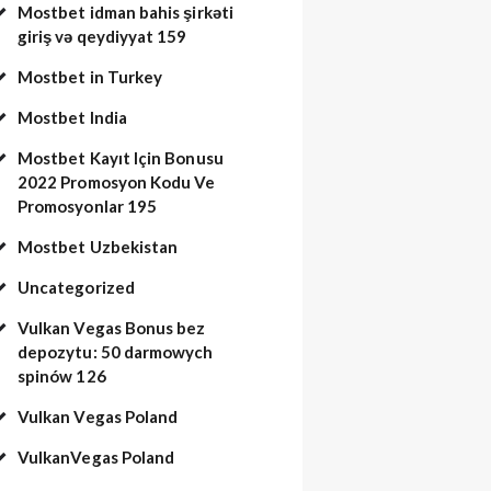
Mostbet idman bahis şirkəti
giriş və qeydiyyat 159
Mostbet in Turkey
Mostbet India
Mostbet Kayıt Için Bonusu
2022 Promosyon Kodu Ve
Promosyonlar 195
Mostbet Uzbekistan
Uncategorized
Vulkan Vegas Bonus bez
depozytu: 50 darmowych
spinów 126
Vulkan Vegas Poland
VulkanVegas Poland