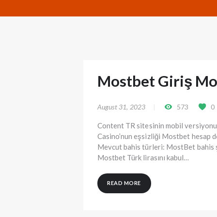
Mostbet Giriş Mos
August 31, 2023
573
0
Content TR sitesinin mobil versiyonu
Casino’nun eşsizliği Mostbet hesap d
Mevcut bahis türleri: MostBet bahis 
Mostbet Türk lirasını kabul…
READ MORE