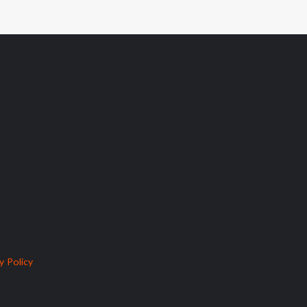
y Policy