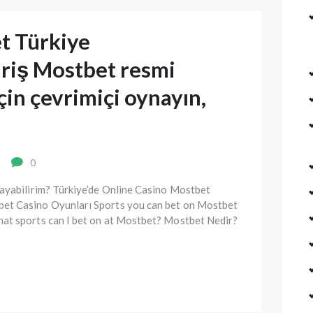
t Türkiye
riş Mostbet resmi
çin çevrimiçi oynayın,
0
ayabilirim? Türkiye’de Online Casino Mostbet
et Casino Oyunları Sports you can bet on Mostbet
at sports can I bet on at Mostbet? Mostbet Nedir?