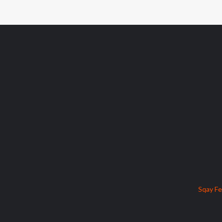
Sqay Fe