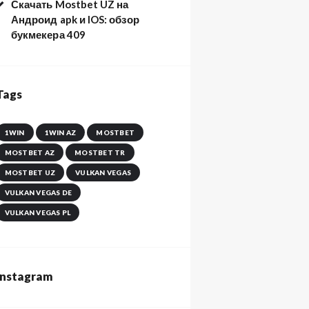
Скачать Mostbet UZ на
Андроид apk и IOS: обзор
букмекера 409
Tags
1WIN
1WIN AZ
MOSTBET
MOSTBET AZ
MOSTBET TR
MOSTBET UZ
VULKAN VEGAS
VULKAN VEGAS DE
VULKAN VEGAS PL
Instagram