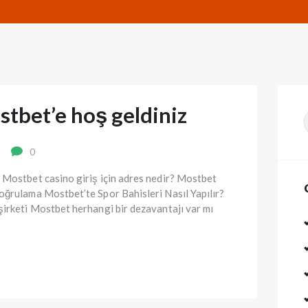
tbet’e hoş geldiniz
f
0
 Mostbet casino giriş için adres nedir? Mostbet
oğrulama Mostbet’te Spor Bahisleri Nasıl Yapılır?
şirketi Mostbet herhangi bir dezavantajı var mı