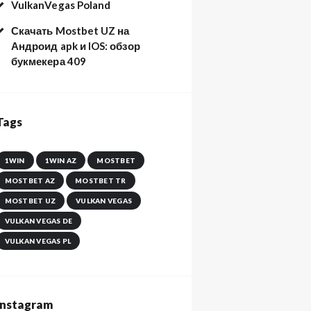
VulkanVegas Poland
Скачать Mostbet UZ на
Андроид apk и IOS: обзор
букмекера 409
Tags
1WIN
1WIN AZ
MOSTBET
MOSTBET AZ
MOSTBET TR
MOSTBET UZ
VULKAN VEGAS
VULKAN VEGAS DE
VULKAN VEGAS PL
Instagram