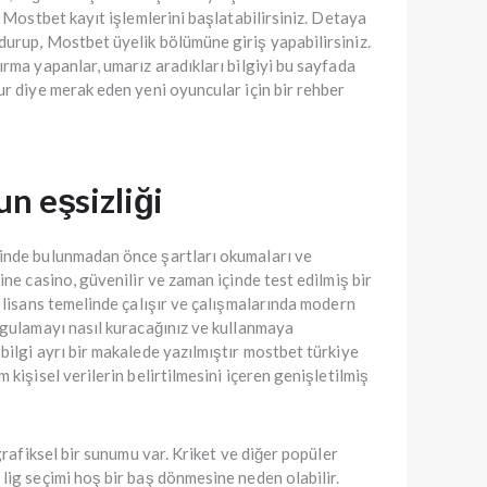
, Mostbet kayıt işlemlerini başlatabilirsiniz. Detaya
urup, Mostbet üyelik bölümüne giriş yapabilirsiniz.
ırma yapanlar, umarız aradıkları bilgiyi bu sayfada
ur diye merak eden yeni oyuncular için bir rehber
n eşsizliği
inde bulunmadan önce şartları okumaları ve
ine casino, güvenilir ve zaman içinde test edilmiş bir
r lisans temelinde çalışır ve çalışmalarında modern
ygulamayı nasıl kuracağınız ve kullanmaya
bilgi ayrı bir makalede yazılmıştır mostbet türkiye
 kişisel verilerin belirtilmesini içeren genişletilmiş
grafiksel bir sunumu var. Kriket ve diğer popüler
lig seçimi hoş bir baş dönmesine neden olabilir.