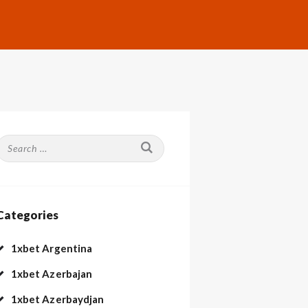
Search
or:
Categories
1xbet Argentina
1xbet Azerbajan
1xbet Azerbaydjan