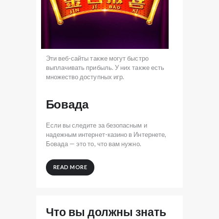
Эти веб-сайты также могут быстро
выплачивать прибыль. У них также есть
множество доступных игр.
Бовада
Если вы следите за безопасным и
надежным интернет-казино в Интернете,
Бовада — это то, что вам нужно.
READ MORE
Что вы должны знать