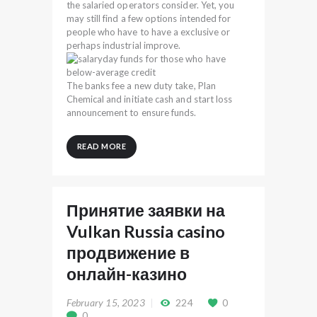
the salaried operators consider. Yet, you
may still find a few options intended for
people who have to have a exclusive or
perhaps industrial improve.
The banks fee a new duty take, Plan
Chemical and initiate cash and start loss
announcement to ensure funds.
READ MORE
Принятие заявки на
Vulkan Russia casino
продвижение в
онлайн-казино
February 15, 2023
224
0
0