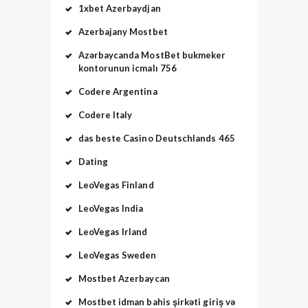
1xbet Azerbaydjan
Azerbajany Mostbet
Azərbaycanda MostBet bukmeker
kontorunun icmalı 756
Codere Argentina
Codere Italy
das beste Casino Deutschlands 465
Dating
LeoVegas Finland
LeoVegas India
LeoVegas Irland
LeoVegas Sweden
Mostbet Azerbaycan
Mostbet idman bahis şirkəti giriş və