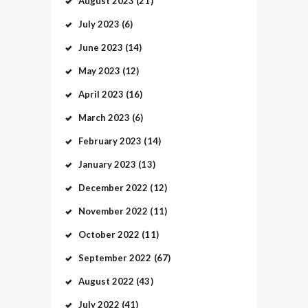
August
2023
(21)
July
2023
(6)
June
2023
(14)
May
2023
(12)
April
2023
(16)
March
2023
(6)
February
2023
(14)
January
2023
(13)
December
2022
(12)
November
2022
(11)
October
2022
(11)
September
2022
(67)
August
2022
(43)
July
2022
(41)