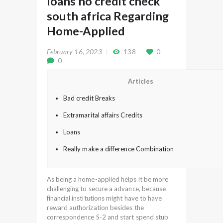
loans no credit check
south africa Regarding
Home-Applied
February 16, 2023
138
0
0
Articles
Bad credit Breaks
Extramarital affairs Credits
Loans
Really make a difference Combination
As being a home-applied helps it be more
challenging to secure a advance, because
financial institutions might have to have
reward authorization besides the
correspondence S-2 and start spend stub