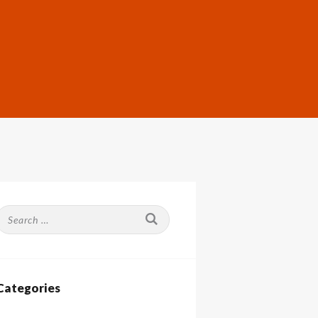
Search
or:
Categories