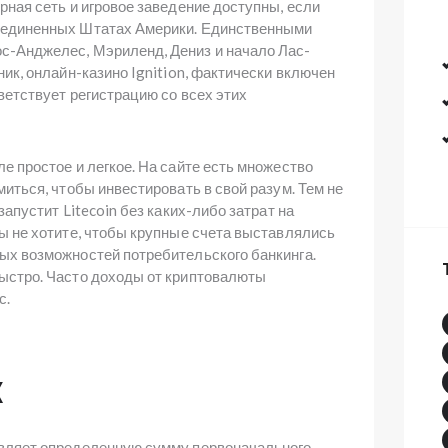
рная сеть и игровое заведение доступны, если
оединенных Штатах Америки. Единственными
с-Анджелес, Мэриленд, Дениз и начало Лас-
ник, онлайн-казино Ignition, фактически включен
ветствует регистрацию со всех этих
е простое и легкое. На сайте есть множество
миться, чтобы инвестировать в свой разум. Тем не
запустит Litecoin без каких-либо затрат на
ы не хотите, чтобы крупные счета выставлялись
ых возможностей потребительского банкинга.
ыстро. Часто доходы от криптовалюты
с.
к
авляет определенную сумму первоначального