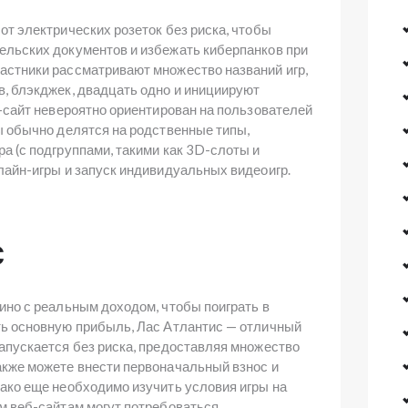
от электрических розеток без риска, чтобы
ельских документов и избежать киберпанков при
астники рассматривают множество названий игр,
в, блэкджек, двадцать одно и инициируют
б-сайт невероятно ориентирован на пользователей
ы обычно делятся на родственные типы,
а (с подгруппами, такими как 3D-слоты и
лайн-игры и запуск индивидуальных видеоигр.
с
ино с реальным доходом, чтобы поиграть в
ть основную прибыль, Лас Атлантис — отличный
апускается без риска, предоставляя множество
акже можете внести первоначальный взнос и
ако еще необходимо изучить условия игры на
ым веб-сайтам могут потребоваться