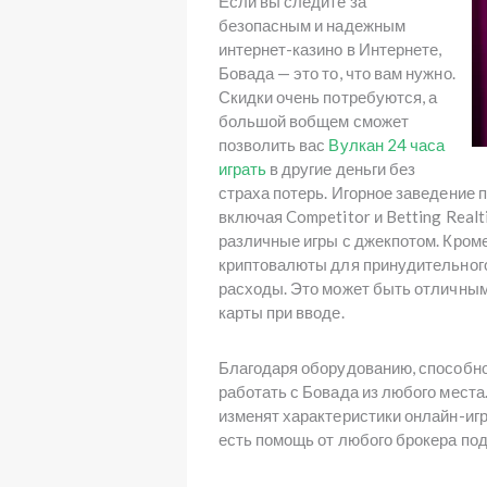
Если вы следите за
безопасным и надежным
интернет-казино в Интернете,
Бовада — это то, что вам нужно.
Скидки очень потребуются, а
большой вобщем сможет
позволить вас
Вулкан 24 часа
играть
в другие деньги без
страха потерь. Игорное заведение 
включая Competitor и Betting Realt
различные игры с джекпотом. Кроме
криптовалюты для принудительног
расходы. Это может быть отличны
карты при вводе.
Благодаря оборудованию, способн
работать с Бовада из любого мест
изменят характеристики онлайн-игр
есть помощь от любого брокера под