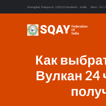
Drangbal, Pampore, 192121 Kashmir - India
Mon - Fri :
Как выбрат
Вулкан 24 
полу