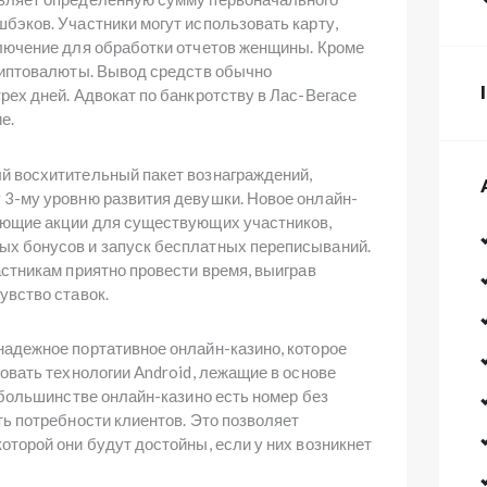
бэков. Участники могут использовать карту,
ключение для обработки отчетов женщины. Кроме
криптовалюты. Вывод средств обычно
рех дней. Адвокат по банкротству в Лас-Вегасе
е.
й восхитительный пакет вознаграждений,
 3-му уровню развития девушки. Новое онлайн-
ующие акции для существующих участников,
ых бонусов и запуск бесплатных переписываний.
астникам приятно провести время, выиграв
увство ставок.
надежное портативное онлайн-казино, которое
зовать технологии Android, лежащие в основе
в большинстве онлайн-казино есть номер без
ть потребности клиентов. Это позволяет
оторой они будут достойны, если у них возникнет