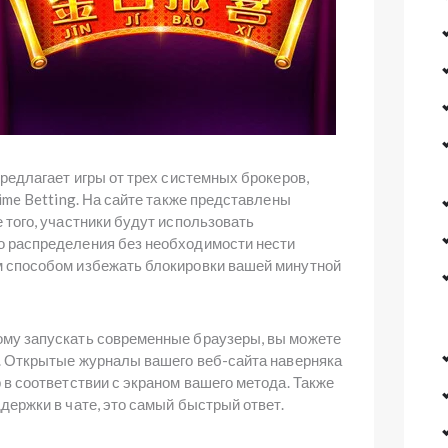
предлагает игры от трех системных брокеров,
ime Betting. На сайте также представлены
 того, участники будут использовать
о распределения без необходимости нести
м способом избежать блокировки вашей минутной
ому запускать современные браузеры, вы можете
а. Открытые журналы вашего веб-сайта наверняка
 в соответствии с экраном вашего метода. Также
держки в чате, это самый быстрый ответ.