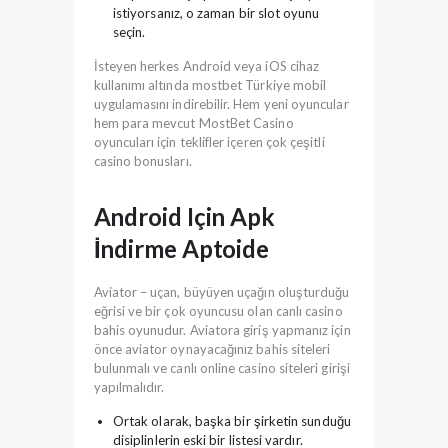
istiyorsanız, o zaman bir slot oyunu
seçin.
İsteyen herkes Android veya iOS cihaz
kullanımı altında mostbet Türkiye mobil
uygulamasını indirebilir. Hem yeni oyuncular
hem para mevcut MostBet Casino
oyuncuları için teklifler içeren çok çeşitli
casino bonusları.
Android Için Apk
İndirme Aptoide
Aviator – uçan, büyüyen uçağın oluşturduğu
eğrisi ve bir çok oyuncusu olan canlı casino
bahis oyunudur. Aviatora giriş yapmanız için
önce aviator oynayacağınız bahis siteleri
bulunmalı ve canlı online casino siteleri girişi
yapılmalıdır.
Ortak olarak, başka bir şirketin sunduğu
disiplinlerin eski bir listesi vardır.