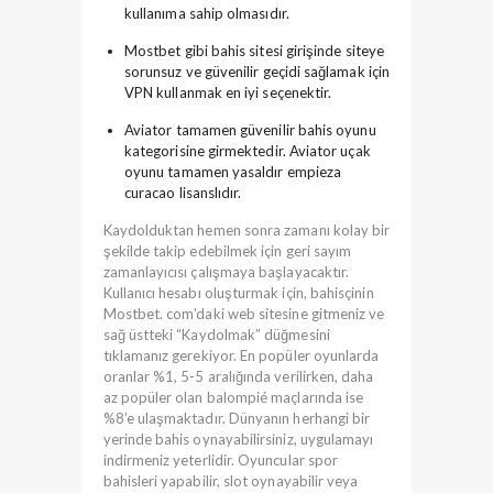
kullanıma sahip olmasıdır.
Mostbet gibi bahis sitesi girişinde siteye
sorunsuz ve güvenilir geçidi sağlamak için
VPN kullanmak en iyi seçenektir.
Aviator tamamen güvenilir bahis oyunu
kategorisine girmektedir. Aviator uçak
oyunu tamamen yasaldır empieza
curacao lisanslıdır.
Kaydolduktan hemen sonra zamanı kolay bir
şekilde takip edebilmek için geri sayım
zamanlayıcısı çalışmaya başlayacaktır.
Kullanıcı hesabı oluşturmak için, bahisçinin
Mostbet. com’daki web sitesine gitmeniz ve
sağ üstteki “Kaydolmak” düğmesini
tıklamanız gerekiyor. En popüler oyunlarda
oranlar %1, 5-5 aralığında verilirken, daha
az popüler olan balompié maçlarında ise
%8’e ulaşmaktadır. Dünyanın herhangi bir
yerinde bahis oynayabilirsiniz, uygulamayı
indirmeniz yeterlidir. Oyuncular spor
bahisleri yapabilir, slot oynayabilir veya