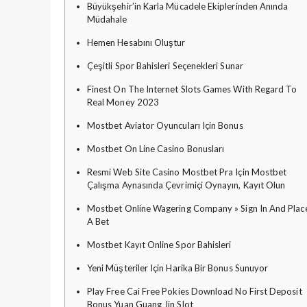
Büyükşehir’in Karla Mücadele Ekiplerinden Anında
Müdahale
Hemen Hesabını Oluştur
Çeşitli Spor Bahisleri Seçenekleri Sunar
Finest On The Internet Slots Games With Regard To
Real Money 2023
Mostbet Aviator Oyuncuları Için Bonus
Mostbet On Line Casino Bonusları
Resmi Web Site Casino Mostbet Pra Için Mostbet
Çalışma Aynasında Çevrimiçi Oynayın, Kayıt Olun
Mostbet Online Wagering Company » Sign In And Plac
A Bet
Mostbet Kayıt Online Spor Bahisleri
Yeni Müşteriler Için Harika Bir Bonus Sunuyor
Play Free Cai Free Pokies Download No First Deposit
Bonus Yuan Guang Jin Slot