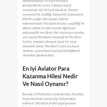
tamamladıktan ve kayıt formunu
gönderdikten sonra, kullanıcı kaydı
onaylamak için bir kod alacaktır. Aviator
oyununun bir özelliği, deneyimli oyuncuların
bile bir uçağın davranışını tahmin
edememesidir. Mostbet Aviator, çeşitliliği ile
dikkat çeken modern kumar eğlencesi
yelpazesidir mostbet. Her oyuncuya sunulan
çok sayıda filtreleme seçeneği ile Mostbet
Casino, benzeri olmayan eşsiz bir oyun
deneyimi sunar. Mostbet Casino’ya kayıt
olurken, oyuncuların bazı kişisel bilgilerini
vermeleri gerekecektir.
En Iyi Aviator Para
Kazanma Hilesi Nedir
Ve Nasıl Oynanır?
Burada s?rf futbolda, basketbolda, futsalda,
masa tenisinde turnuvalar bulunmakla
kalmıyor. Mostbet mobil uygulamasını