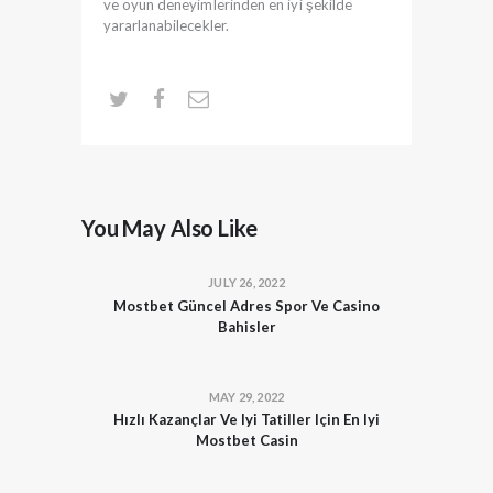
ve oyun deneyimlerinden en iyi şekilde
yararlanabilecekler.
You May Also Like
JULY 26, 2022
Mostbet Güncel Adres Spor Ve Casino
Bahisler
MAY 29, 2022
Hızlı Kazançlar Ve Iyi Tatiller Için En Iyi
Mostbet Casin