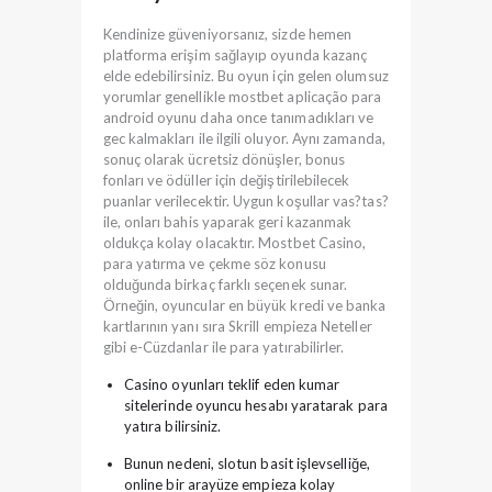
Kendinize güveniyorsanız, sizde hemen
platforma erişim sağlayıp oyunda kazanç
elde edebilirsiniz. Bu oyun için gelen olumsuz
yorumlar genellikle mostbet aplicação para
android oyunu daha once tanımadıkları ve
gec kalmakları ile ilgili oluyor. Aynı zamanda,
sonuç olarak ücretsiz dönüşler, bonus
fonları ve ödüller için değiştirilebilecek
puanlar verilecektir. Uygun koşullar vas?tas?
ile, onları bahis yaparak geri kazanmak
oldukça kolay olacaktır. Mostbet Casino,
para yatırma ve çekme söz konusu
olduğunda birkaç farklı seçenek sunar.
Örneğin, oyuncular en büyük kredi ve banka
kartlarının yanı sıra Skrill empieza Neteller
gibi e-Cüzdanlar ile para yatırabilirler.
Casino oyunları teklif eden kumar
sitelerinde oyuncu hesabı yaratarak para
yatıra bilirsiniz.
Bunun nedeni, slotun basit işlevselliğe,
online bir arayüze empieza kolay