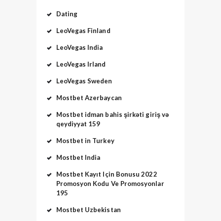
Dating
LeoVegas Finland
LeoVegas India
LeoVegas Irland
LeoVegas Sweden
Mostbet Azerbaycan
Mostbet idman bahis şirkəti giriş və
qeydiyyat 159
Mostbet in Turkey
Mostbet India
Mostbet Kayıt Için Bonusu 2022
Promosyon Kodu Ve Promosyonlar
195
Mostbet Uzbekistan