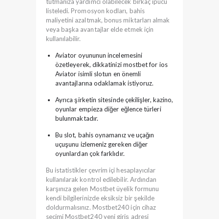
tutmanıza yardımcı olabilecek birkaç ipucu
listeledi. Promosyon kodları, bahis
maliyetini azaltmak, bonus miktarları almak
veya başka avantajlar elde etmek için
kullanılabilir.
Aviator oyununun incelemesini
özetleyerek, dikkatinizi mostbet for ios
Aviator isimli slotun en önemli
avantajlarına odaklamak istiyoruz.
Ayrıca şirketin sitesinde çekilişler, kazino,
oyunlar empieza diğer eğlence türleri
bulunmaktadır.
Bu slot, bahis oynamanız ve uçağın
uçuşunu izlemeniz gereken diğer
oyunlardan çok farklıdır.
Bu istatistikler çevrim içi hesaplayıcılar
kullanılarak kontrol edilebilir. Ardından
karşınıza gelen Mostbet üyelik formunu
kendi bilgilerinizde eksiksiz bir şekilde
doldurmalısınız. Mostbet240 için cihaz
seçimi Mostbet240 yeni giriş adresi