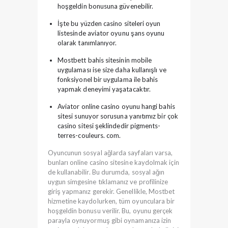
hoşgeldin bonusuna güvenebilir.
İşte bu yüzden casino siteleri oyun
listesinde aviator oyunu şans oyunu
olarak tanımlanıyor.
Mostbett bahis sitesinin mobile
uygulaması ise size daha kullanışlı ve
fonksiyonel bir uygulama ile bahis
yapmak deneyimi yaşatacaktır.
Aviator online casino oyunu hangi bahis
sitesi sunuyor sorusuna yanıtımız bir çok
casino sitesi şeklindedir pigments-
terres-couleurs. com.
Oyuncunun sosyal ağlarda sayfaları varsa,
bunları online casino sitesine kaydolmak için
de kullanabilir. Bu durumda, sosyal ağın
uygun simgesine tıklamanız ve profilinize
giriş yapmanız gerekir. Genellikle, Mostbet
hizmetine kaydolurken, tüm oyunculara bir
hoşgeldin bonusu verilir. Bu, oyunu gerçek
parayla oynuyormuş gibi oynamanıza izin