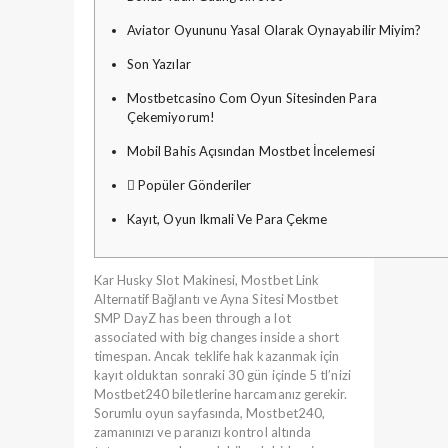
Aviator Oyununu Yasal Olarak Oynayabilir Miyim?
Son Yazılar
Mostbetcasino Com Oyun Sitesinden Para
Çekemiyorum!
Mobil Bahis Açısından Mostbet İncelemesi
 Popüler Gönderiler
Kayıt, Oyun Ikmali Ve Para Çekme
Kar Husky Slot Makinesi, Mostbet Link
Alternatif Bağlantı ve Ayna Sitesi Mostbet
SMP DayZ has been through a lot
associated with big changes inside a short
timespan. Ancak teklife hak kazanmak için
kayıt olduktan sonraki 30 gün içinde 5 tl’nizi
Mostbet240 biletlerine harcamanız gerekir.
Sorumlu oyun sayfasında, Mostbet240,
zamanınızı ve paranızı kontrol altında