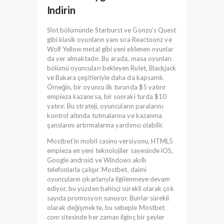
Indirin
Slot bölümünde Starburst ve Gonzo’s Quest
gibi klasik oyunların yanı sıra Reactoonz ve
Wolf Yellow metal gibi yeni eklenen oyunlar
da yer almaktadır. Bu arada, masa oyunları
bölümü oyuncuları bekleyen Rulet, Blackjack
ve Bakara çeşitleriyle daha da kapsamlı.
Örneğin, bir oyuncu ilk turunda $5 yatırır
empieza kazanırsa, bir sonraki turda $10
yatırır. Bu strateji, oyuncuların paralarını
kontrol altında tutmalarına ve kazanma
şanslarını artırmalarına yardımcı olabilir.
Mostbet’in mobil casino versiyonu, HTML5
empieza en yeni teknolojiler sayesinde iOS,
Google android ve Windows akıllı
telefonlarla çalışır. Mostbet, daimi
oyuncuların çıkarlarıyla ilgilenmeye devam
ediyor, bu yüzden bahisçi sürekli olarak çok
sayıda promosyon sunuyor. Bunlar sürekli
olarak değişmekte, bu sebeple Mostbet.
com sitesinde her zaman ilginç bir şeyler