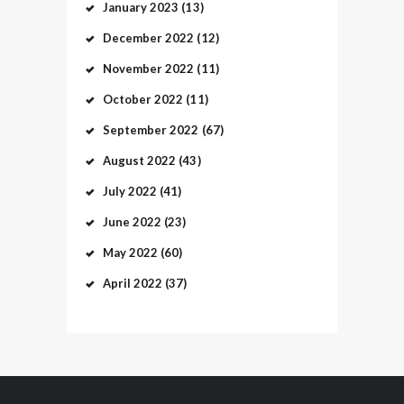
January
2023
(13)
December
2022
(12)
November
2022
(11)
October
2022
(11)
September
2022
(67)
August
2022
(43)
July
2022
(41)
June
2022
(23)
May
2022
(60)
April
2022
(37)