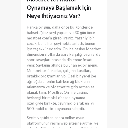
Oynamaya Başlamak Için
Neye Ihtiyacınız Var?
Harika bir gün, daha önce bu gönderide
bahsettiğiniz şeyi yaptım ve 30 gün önce
mostbet com’a girebilirsiniz. Yazar iyi bir
çocuk, bana her şeyi nokta anlattı, bunun
için teşekkür ederim. Online casino Mostbet
dimension slotlarda para karşılığı oyunlarda
spor savaşları arasında dinlenme fırsatı
verir. Sayfanın altında bulunan ek bir menü,
Mostbet’teki oranlar, çalışma kuralları,
ortaklık programları vb. Özel bir yerel joe
ağı, ağda anonim kalırken ağ bloklarını
atlamanıza ve Mostbet’te giriş açmanıza
olanak tanır. MostBet On line casino,
herhangi bir mobil cihazda oynama
özelliğiyle birlikte, çevrimiçi olarak en iyi
500 mobil casino oyununa sahiptir.
Seçim yaptıktan sonra online oyun
platformunun resmi web sitesine gitmeli ve