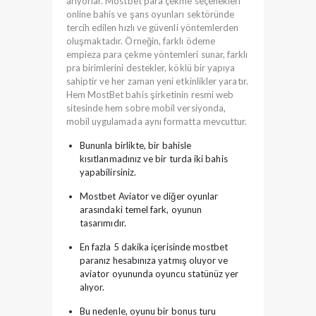
arıyorlar. Mostbet para çekme seçenekleri
online bahis ve şans oyunları sektöründe
tercih edilen hızlı ve güvenli yöntemlerden
oluşmaktadır. Örneğin, farklı ödeme
empieza para çekme yöntemleri sunar, farklı
pra birimlerini destekler, köklü bir yapıya
sahiptir ve her zaman yeni etkinlikler yaratır.
Hem MostBet bahis şirketinin resmi web
sitesinde hem sobre mobil versiyonda,
mobil uygulamada aynı formatta mevcuttur.
Bununla birlikte, bir bahisle
kısıtlanmadınız ve bir turda iki bahis
yapabilirsiniz.
Mostbet Aviator ve diğer oyunlar
arasındaki temel fark, oyunun
tasarımıdır.
En fazla 5 dakika içerisinde mostbet
paranız hesabınıza yatmış oluyor ve
aviator oyununda oyuncu statünüz yer
alıyor.
Bu nedenle, oyunu bir bonus turu