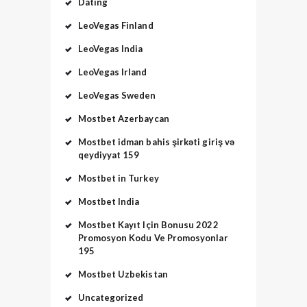
Dating
LeoVegas Finland
LeoVegas India
LeoVegas Irland
LeoVegas Sweden
Mostbet Azerbaycan
Mostbet idman bahis şirkəti giriş və
qeydiyyat 159
Mostbet in Turkey
Mostbet India
Mostbet Kayıt Için Bonusu 2022
Promosyon Kodu Ve Promosyonlar
195
Mostbet Uzbekistan
Uncategorized