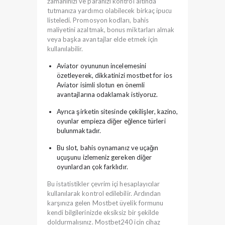
zamanınızı ve paranızı kontrol altında
tutmanıza yardımcı olabilecek birkaç ipucu
listeledi. Promosyon kodları, bahis
maliyetini azaltmak, bonus miktarları almak
veya başka avantajlar elde etmek için
kullanılabilir.
Aviator oyununun incelemesini
özetleyerek, dikkatinizi mostbet for ios
Aviator isimli slotun en önemli
avantajlarına odaklamak istiyoruz.
Ayrıca şirketin sitesinde çekilişler, kazino,
oyunlar empieza diğer eğlence türleri
bulunmaktadır.
Bu slot, bahis oynamanız ve uçağın
uçuşunu izlemeniz gereken diğer
oyunlardan çok farklıdır.
Bu istatistikler çevrim içi hesaplayıcılar
kullanılarak kontrol edilebilir. Ardından
karşınıza gelen Mostbet üyelik formunu
kendi bilgilerinizde eksiksiz bir şekilde
doldurmalısınız. Mostbet240 için cihaz