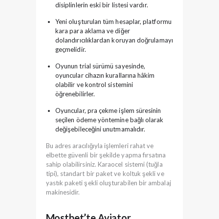
disiplinlerin eski bir listesi vardır.
Yeni oluşturulan tüm hesaplar, platformu
kara para aklama ve diğer
dolandırıcılıklardan koruyan doğrulamayı
geçmelidir.
Oyunun trial sürümü sayesinde,
oyuncular cihazın kurallarına hâkim
olabilir ve kontrol sistemini
öğrenebilirler.
Oyuncular, pra çekme işlem süresinin
seçilen ödeme yöntemine bağlı olarak
değişebileceğini unutmamalıdır.
Bu adres aracılığıyla işlemleri rahat ve
elbette güvenli bir şekilde yapma fırsatına
sahip olabilirsiniz. Karaocel sistemi (tuğla
tipi), standart bir paket ve koltuk şekli ve
yastık paketi şekli oluşturabilen bir ambalaj
makinesidir.
Mostbet’te Aviator