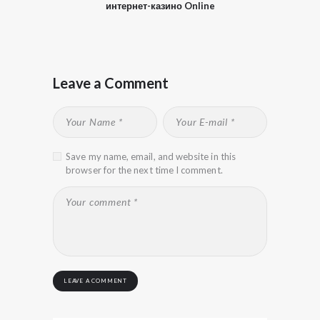
интернет-казино Online
Leave a Comment
Save my name, email, and website in this
browser for the next time I comment.