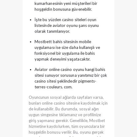
kumarhanesinin yeni müşterileri bir
hoşgeldin bonusuna güvenebilir.
İşte bu yüzden casino siteleri oyun
listesinde aviator oyunu şans oyunu
olarak tanımlanıyor.
Mostbett bahis sitesinin mobile
uygulaması ise size daha kullanışlı ve
fonksiyonel bir uygulama ile bahis
yapmak deneyimi yaşatacaktır.
Aviator online casino oyunu hangi bahis
sitesi sunuyor sorusuna yanıtımız bir çok
casino sitesi şeklindedir pigments-
terres-couleurs. com.
Oyuncunun sosyal ağlarda sayfaları varsa,
bunları online casino sitesine kaydolmak için
de kullanabilir. Bu durumda, sosyal ağın
uygun simgesine tıklamanız ve profilinize
giriş yapmanız gerekir. Genellikle, Mostbet
hizmetine kaydolurken, tüm oyunculara bir
hoşgeldin bonusu verilir. Bu, oyunu gerçek