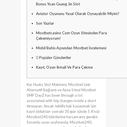
Bonus Yuan Guang Jin Slot
Aviator Oyununu Yasal Olarak Oynayabilir Miyim?
Son Yazılar
Mostbetcasino Com Oyun Sitesinden Para
Çekemiyorum!
Mobil Bahis Açısından Mostbet İncelemesi
 Popüler Gönderiler
Kayıt, Oyun Ikmali Ve Para Çekme
Kar Husky Slot Makinesi, Mostbet Link
Alternatif Bağlantı ve Ayna Sitesi Mostbet
SMP DayZ has been through a lot
associated with big changes inside a short
timespan. Ancak teklife hak kazanmak için
kayıt olduktan sonraki 30 gün içinde 5 tl’nizi
Mostbet240 biletlerine harcamanız gerekir.
Sorumlu oyun sayfasında, Mostbet240,