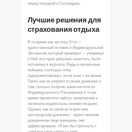
перед поездкой в ​​Голландию.
Лучшие решения для
страхования отдыха
В то время как ее отец Отто —
единственный человек в Индивидуальной
Экспансии, который проживал — упоминал
о Ней, все идеи девушки, казалось, были
изложены в журнале. Виды и начальные
пейзажи, о которых отец
задокументировал, он не знал с ее жизни.
Таких, как он уверяет в своем дневнике о
том, сколько энергии, ваши жители из
Индивидуального Расширения в то же
время проявляли заботу, напряжение и
начинали недовольны своими людьми.
Однако, как он записал в красном
шотландском дневнике – единственном
доверенном лице женщины, они
зафиксировали: «Я мог бы стряхнуть с
себя все свои заботы о тебе.