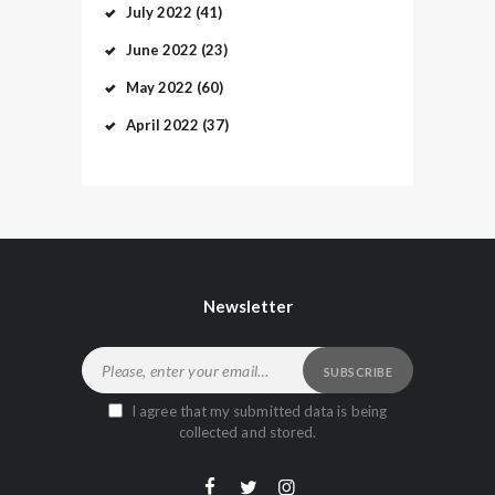
July
2022
(41)
June
2022
(23)
May
2022
(60)
April
2022
(37)
Newsletter
I agree that my submitted data is being
collected and stored.