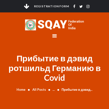
REGISTRATION FORM
HOME
ABOUT
GOVERNMENT
COMPLIANCE
Прибытие в дэвид
ANTI DOPING
ELECTIONS
ротшильд Германию в
TOURNAMENTS
Covid
NEWS & EVENTS
CONTACTS
Home
All Posts
...
Прибытие в дэвид...