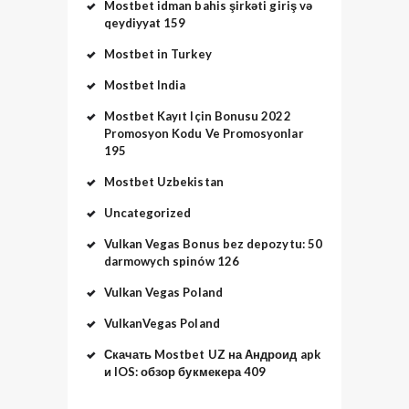
Mostbet idman bahis şirkəti giriş və
qeydiyyat 159
Mostbet in Turkey
Mostbet India
Mostbet Kayıt Için Bonusu 2022
Promosyon Kodu Ve Promosyonlar
195
Mostbet Uzbekistan
Uncategorized
Vulkan Vegas Bonus bez depozytu: 50
darmowych spinów 126
Vulkan Vegas Poland
VulkanVegas Poland
Скачать Mostbet UZ на Андроид apk
и IOS: обзор букмекера 409