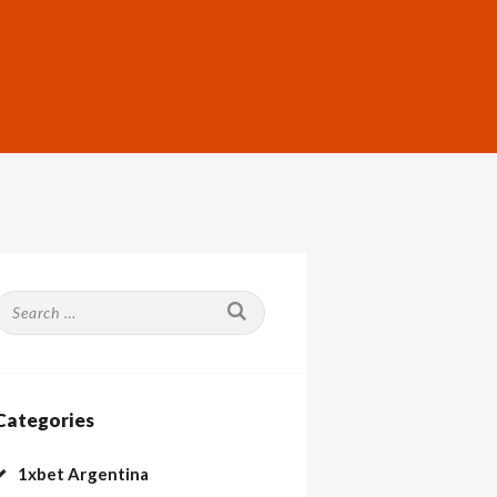
Search
or:
Categories
1xbet Argentina