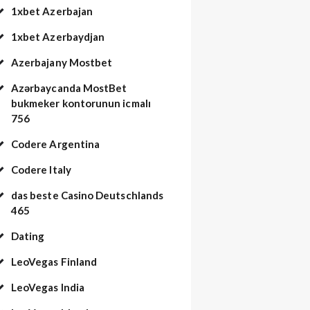
1xbet Azerbajan
1xbet Azerbaydjan
Azerbajany Mostbet
Azərbaycanda MostBet
bukmeker kontorunun icmalı
756
Codere Argentina
Codere Italy
das beste Casino Deutschlands
465
Dating
LeoVegas Finland
LeoVegas India