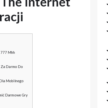
The Internet
racji
y 777 Mhh
77 Za Darmo Do
 Dla Mobilnego
omić Darmowe Gry