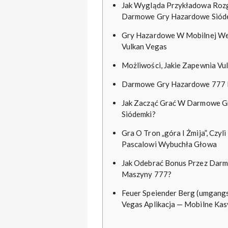
Jak Wygląda Przykładowa Ro
Darmowe Gry Hazardowe Siód
Gry Hazardowe W Mobilnej We
Vulkan Vegas
Możliwości, Jakie Zapewnia Vu
Darmowe Gry Hazardowe 777 
Jak Zacząć Grać W Darmowe G
Siódemki?
Gra O Tron „góra I Żmija”, Czyl
Pascalowi Wybuchła Głowa
Jak Odebrać Bonus Przez Dar
Maszyny 777?
Feuer Speiender Berg (umgangs
Vegas Aplikacja — Mobilne Kas