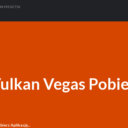
HOME
9419532776
ABOUT
GOVERNMENT COMPLIANCE
ANTI DOPING
ELECTIONS
TOURNAMENTS
NEWS & EVENTS
CONTACTS
ulkan Vegas Pobie
erz Aplikację...