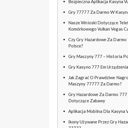
Bezpieczna Aplikacja Kasyna V
Gry 77777 Za Darmo W Kasyna
Nasze Wnioski Dotyczące Tele
Komórkowego Vulkan Vegas C
Czy Gry Hazardowe Za Darmo
Polsce?
Gry Maszyny 777 – Historia Po
Gry Kasyno 777 Em Urządzeni
Jak Zagrać O Prawdziwe Nagr
Maszyny 77777 Za Darmo?
Gry Hazardowe Za Darmo 777 
Dotyczące Zabawy
Aplikacja Mobilna Dla Kasyna 
Ikony Używane Przez Gry Haz
77777