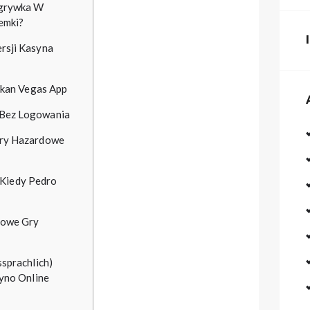
zgrywka W
emki?
rsji Kasyna
lkan Vegas App
Bez Logowania
ry Hazardowe
i Kiedy Pedro
mowe Gry
sprachlich)
yno Online