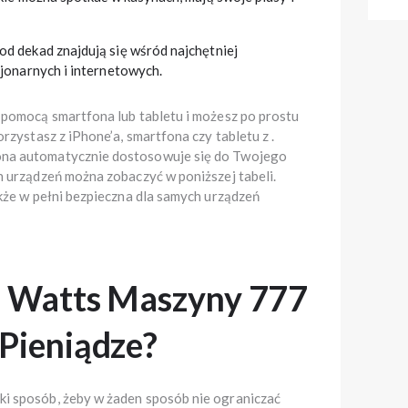
d dekad znajdują się wśród najchętniej
jonarnych i internetowych.
 pomocą smartfona lub tabletu i możesz po prostu
orzystasz z iPhone’a, smartfona czy tabletu z .
ona automatycznie dostosowuje się do Twojego
h urządzeń można zobaczyć w poniższej tabeli.
akże w pełni bezpieczna dla samych urządzeń
ę Watts Maszyny 777
Pieniądze?
i sposób, żeby w żaden sposób nie ograniczać