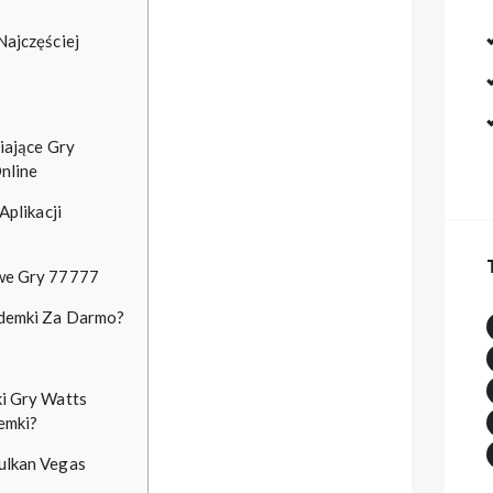
ajczęściej
iające Gry
nline
Aplikacji
we Gry 77777
ódemki Za Darmo?
i Gry Watts
emki?
ulkan Vegas