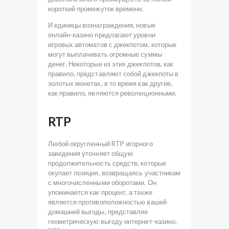
короткий промежуток времени.
И единицы вознаграждения, новые
онлайн-казино предлагают уровни
игровых автоматов с джекпотом, которые
могут выплачивать огромные суммы
денег. Некоторые из этих джекпотов, как
правило, представляют собой джекпоты в
золотых монетах, в то время как другие,
как правило, являются революционными.
RTP
Любой округленный RTP игорного
заведения уточняет общую
продолжительность средств, которые
окупает позиция, возвращаясь участникам
с многочисленными оборотами. Он
упоминается как процент, а также
является противоположностью вашей
домашней выгоды, представляя
геометрическую выгоду интернет-казино.