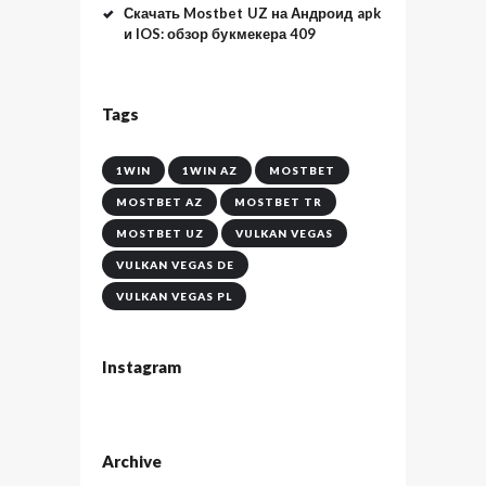
Скачать Mostbet UZ на Андроид apk
и IOS: обзор букмекера 409
Tags
1WIN
1WIN AZ
MOSTBET
MOSTBET AZ
MOSTBET TR
MOSTBET UZ
VULKAN VEGAS
VULKAN VEGAS DE
VULKAN VEGAS PL
Instagram
Archive