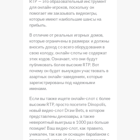
RTP — это образовательный инструмент
для онлайн-игроков, поскольку он
помогает им заказывать видеоигры,
которые имеют наибольшие шансы на
прибыль.
В отличие от реальных игорных домов,
которые ограничены в размерах и должны
вносить доход со всего оборудования в
свою колоду, онлайн-слоты не содержат
этих кодов. Означает, что они будут
публиковать более высокие RTP. Вот
почему он будет вынужден участвовать в
азартных онлайн-заведениях, которые
зарегистрированы под надежными
именами.
Если вы также ищете онлайн-слот с более
высоким RTP, просто посетите Dinopolis,
новый видео-слот Draw Bets, в котором
представлены динозавры, а также
невероятный выигрыш в 1000 раз больше
позиции! Ваш видео-слот, как правило,
уникален, так как он оснащен барабаном с