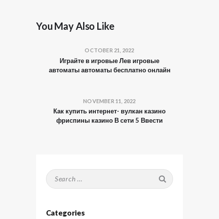
You May Also Like
OCTOBER 21, 2022
Играйте в игровые Лев игровые
автоматы автоматы бесплатно онлайн
NOVEMBER 11, 2022
Как купить интернет- вулкан казино
фриспины казино В сети 5 Ввести
Search
for:
Categories