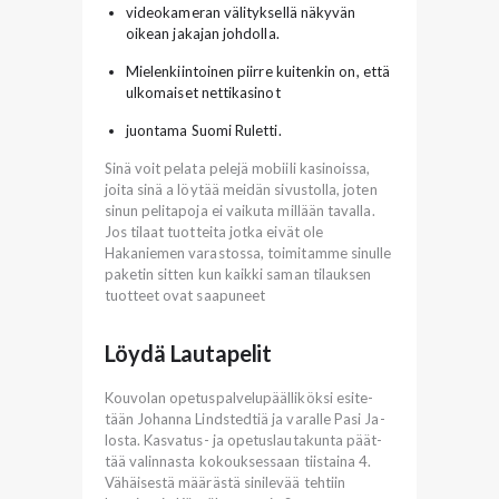
videokameran välityksellä näkyvän
oikean jakajan johdolla.
Mielenkiintoinen piirre kuitenkin on, että
ulkomaiset nettikasinot
juontama Suomi Ruletti.
Sinä voit pelata pelejä mobiili kasinoissa,
joita sinä a löytää meidän sivustolla, joten
sinun pelitapoja ei vaikuta millään tavalla.
Jos tilaat tuotteita jotka eivät ole
Hakaniemen varastossa, toimitamme sinulle
paketin sitten kun kaikki saman tilauksen
tuotteet ovat saapuneet
Löydä Lautapelit
Kou­vo­lan ope­tus­pal­ve­lu­pääl­li­kök­si esi­te­
tään Jo­han­na Linds­ted­tiä ja va­ral­le Pasi Ja­
los­ta. Kas­va­tus- ja ope­tus­lau­ta­kun­ta päät­
tää va­lin­nas­ta ko­kouk­ses­saan tiis­tai­na 4.
Vähäisestä määrästä sinilevää tehtiin