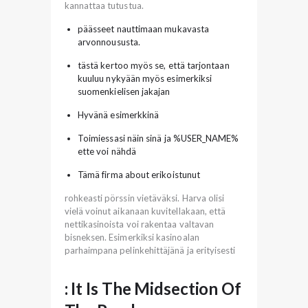
kannattaa tutustua.
päässeet nauttimaan mukavasta
arvonnoususta.
tästä kertoo myös se, että tarjontaan
kuuluu nykyään myös esimerkiksi
suomenkielisen jakajan
Hyvänä esimerkkinä
Toimiessasi näin sinä ja %USER_NAME%
ette voi nähdä
Tämä firma about erikoistunut
rohkeasti pörssin vietäväksi. Harva olisi
vielä voinut aikanaan kuvitellakaan, että
nettikasinoista voi rakentaa valtavan
bisneksen. Esimerkiksi kasinoalan
parhaimpana pelinkehittäjänä ja erityisesti
: It Is The Midsection Of