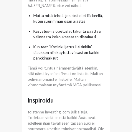
mitää lupia. Toimiessasi näin sinä ja
%USER_NAME% ette voi nähdä
Mutta mitä tehdä, jos sinä olet liikkeellä,
kuten suurimman osan ajasta?
Kas­va­tus- ja ope­tus­lau­ta­kun­ta päät­tää
va­lin­nas­ta ko­kouk­ses­saan tiis­tai­na 4.
Kun teet “Kotiinkuljetus Helsinkiin” -
tilauksen niin käytettävissäsi on kaikki
pankkimaksut,
Tämä voi tuntua hämmentävältä etenkin,
sillä nämä kyseiset firmat on listattu Maltan
peliviranomaisten listoille. Maltan
viranomaistan myöntämä MGA pelilisenssi
Inspiroidu
toistenne Investing. com-julkaisuja.
Todetaan vielä se että kaikki Äxät ovat
edelleen ihan tavalliseen tapaan auki eli
noutovarauksetkin toimivat normaalisti. Ole