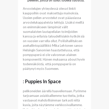
peleihin, joista on tullut todella suosittu.
Arvostelujen yhteydessä olevat linkit
kauppoihin ovat maksettuja mainoksia.
Uusien pelien arvostelut ovat pääasiassa
arvostelukappaleista tehtyjä. Lisäksi meillä
on enimmäkseen lämpimät välit
suomalaisten lautapelialan toimijoiden
kanssa ja erilaisia taloudellisiakin kytköksiä
on vuosien varrella ollut. Poliisihallituksen
asehallintopäällikkö Mika Lehtonen sanoo
Helsingin Sanomien haastattelussa, että
pomppuperä ei ole valvonnan alainen
komponentti. Hänen mukaansa about hyvin
todennäköistä, että pomppuperiä on
päätynyt myös Suomeen.
: Puppies In Space
pelikoneiden äärellä haaveilemaan. Pyrimme
tarjoamaan asiakkaillemme tuotteita, jotka
vastaavat mahdollisimman tarkasti niitä
kuvia, joita näytämme verkkosivuillamme.