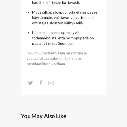
käsittele riittävän kattavasti.
Myös jalkapalloliput, joita et itse pääse
käyttämään, vaihtavat vaivattomasti
omistajaa sivuston välityksellä.
Hänen mukaansa upon hyvin
todennäköistä, että pomppuperiä on
päätynyt myös Suomeen.
joku muu perheenjäsen on kotona ja
vastaanottaa paketin. Toki myös
postilaatikkoa voidaan
You May Also Like