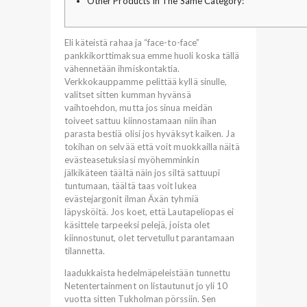
Other Products In The Same Category:
Eli käteistä rahaa ja “face-to-face”
pankkikorttimaksua emme huoli koska tällä
vähennetään ihmiskontaktia.
Verkkokauppamme pelittää kyllä sinulle,
valitset sitten kumman hyvänsä
vaihtoehdon, mutta jos sinua meidän
toiveet sattuu kiinnostamaan niin ihan
parasta bestiä olisi jos hyväksyt kaiken. Ja
tokihan on selvää että voit muokkailla näitä
evästeasetuksiasi myöhemminkin
jälkikäteen täältä näin jos siltä sattuupi
tuntumaan, täältä taas voit lukea
evästejargonit ilman Äxän tyhmiä
läpysköitä. Jos koet, että Lautapeliopas ei
käsittele tarpeeksi pelejä, joista olet
kiinnostunut, olet tervetullut parantamaan
tilannetta.
laadukkaista hedelmäpeleistään tunnettu
Netentertainment on listautunut jo yli 10
vuotta sitten Tukholman pörssiin. Sen