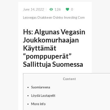
June 14, 2022
126
0
Leovegas Osakkeen Osinko Investing Com
Hs: Algunas Vegasin
Joukkomurhaajan
Käyttämät
“pomppuperät”
Sallittuja Suomessa
Content
Suomiareena
Löydä Lautapelit
More Info