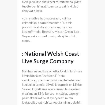
hyvä ja valitse tilauksesi toimitusmaa, jotta
tuotteiden hinnat, toimitustavat ja -kulut
näkyvät oikein.
voisi yllättyä huomatessaan, kuinka
esimerkiksi naapurimaamme Ruotsin
pörssin päälista suorastaan pursuaa
kasinofirmoja. Betsson, Mister Green, Leo
Vegas sekä monet muut pelaajille tutut
nimet.
: National Welsh Coast
Live Surge Company
Näinhän ze kuulkaa on että Äxäkin tarvitsee
käyttöönsä ns “evästeitä” jotta
verkkokauppamme toimii sinulle kuten sen
kuuluukin toimia. Löydä lautapelit on Mikko
Saaren kirjoittama opas uusien lautapelien
maailmaan. Kirja kertoo, mistä lautapelien
pelimekaniikat ovat syntyneet, miten
lautapelit ovat kehittyneet ja mihin peleihin