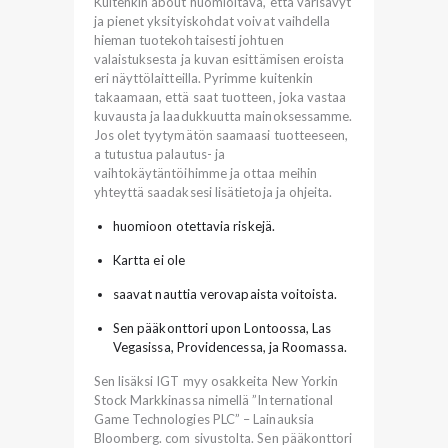
Kuitenkin about huomioitava, että värisävyt
ja pienet yksityiskohdat voivat vaihdella
hieman tuotekohtaisesti johtuen
valaistuksesta ja kuvan esittämisen eroista
eri näyttölaitteilla. Pyrimme kuitenkin
takaamaan, että saat tuotteen, joka vastaa
kuvausta ja laadukkuutta mainoksessamme.
Jos olet tyytymätön saamaasi tuotteeseen,
a tutustua palautus- ja
vaihtokäytäntöihimme ja ottaa meihin
yhteyttä saadaksesi lisätietoja ja ohjeita.
huomioon otettavia riskejä.
Kartta ei ole
saavat nauttia verovapaista voitoista.
Sen pääkonttori upon Lontoossa, Las
Vegasissa, Providencessa, ja Roomassa.
Sen lisäksi IGT myy osakkeita New Yorkin
Stock Markkinassa nimellä ”International
Game Technologies PLC” – Lainauksia
Bloomberg. com sivustolta. Sen pääkonttori