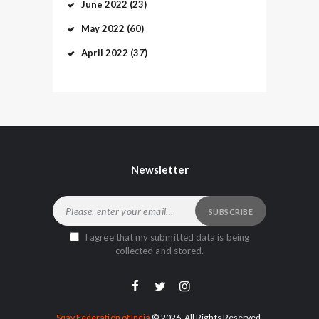
June
2022
(23)
May
2022
(60)
April
2022
(37)
Newsletter
I agree that my submitted data is being
collected and stored.
Sqay Federation of India
© 2026. All Rights Reserved.