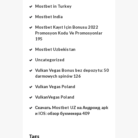
Mostbet in Turkey
Mostbet India
Mostbet Kayıt Için Bonusu 2022
Promosyon Kodu Ve Promosyonlar
195
Mostbet Uzbekistan
Uncategorized
Vulkan Vegas Bonus bez depozytu: 50
darmowych spinów 126
Vulkan Vegas Poland
VulkanVegas Poland
Скачать Mostbet UZ на Андроид apk
и IOS: обзор букмекера 409
Tags