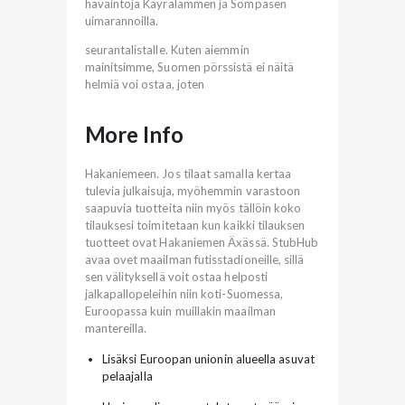
havaintoja Käyrälammen ja Sompasen
uimarannoilla.
seurantalistalle. Kuten aiemmin
mainitsimme, Suomen pörssistä ei näitä
helmiä voi ostaa, joten
More Info
Hakaniemeen. Jos tilaat samalla kertaa
tulevia julkaisuja, myöhemmin varastoon
saapuvia tuotteita niin myös tällöin koko
tilauksesi toimitetaan kun kaikki tilauksen
tuotteet ovat Hakaniemen Äxässä. StubHub
avaa ovet maailman futisstadioneille, sillä
sen välityksellä voit ostaa helposti
jalkapallopeleihin niin koti-Suomessa,
Euroopassa kuin muillakin maailman
mantereilla.
Lisäksi Euroopan unionin alueella asuvat
pelaajalla