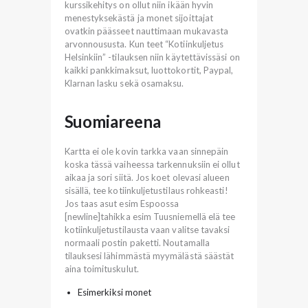
kurssikehitys on ollut niin ikään hyvin
menestyksekästä ja monet sijoittajat
ovatkin päässeet nauttimaan mukavasta
arvonnoususta. Kun teet “Kotiinkuljetus
Helsinkiin” -tilauksen niin käytettävissäsi on
kaikki pankkimaksut, luottokortit, Paypal,
Klarnan lasku sekä osamaksu.
Suomiareena
Kartta ei ole kovin tarkka vaan sinnepäin
koska tässä vaiheessa tarkennuksiin ei ollut
aikaa ja sori siitä. Jos koet olevasi alueen
sisällä, tee kotiinkuljetustilaus rohkeasti!
Jos taas asut esim Espoossa
[newline]tahikka esim Tuusniemellä elä tee
kotiinkuljetustilausta vaan valitse tavaksi
normaali postin paketti. Noutamalla
tilauksesi lähimmästä myymälästä säästät
aina toimituskulut.
Esimerkiksi monet