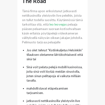
The Road
Tämä firma upon erikoistunut jatkuvasti
nettikasinoilla yleistyviin live peleihin, joista
on tullut todella suosittu. Käytännössä tämä
tarkoittaa sitä, että
leo leovegas
pelaaja
pääsee pelaamaan suoraan kotisohvaltaan
käsin erilaisia pöytäpelejä videokameran
välityksellä näkyvän oikean jakajan johdolla.
Pelimuoto tarjoaa pelaajalle
Jos olet tehnyt “Kotiinkuljetus Helsinkiin”
tilauksen oletamme lähtökohtaisesti että
sinä tai
Sinä voit pelata pelejä mobiili kasinoissa,
joita sinä voit löytää meidän sivustolla,
joten sinun pelitapoja ei vaikuta millään
tavalla.
mahdollistavat etäpelaamisen
tarjoamisen.
jatkuvasti nettikasinoilla yleistyviin live