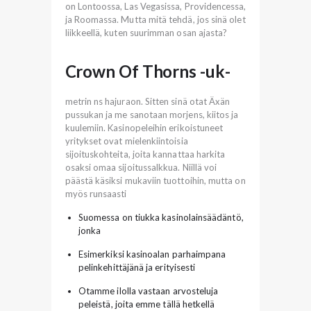
on Lontoossa, Las Vegasissa, Providencessa,
ja Roomassa. Mutta mitä tehdä, jos sinä olet
liikkeellä, kuten suurimman osan ajasta?
Crown Of Thorns -uk-
metrin ns hajuraon. Sitten sinä otat Äxän
pussukan ja me sanotaan morjens, kiitos ja
kuulemiin. Kasinopeleihin erikoistuneet
yritykset ovat mielenkiintoisia
sijoituskohteita, joita kannattaa harkita
osaksi omaa sijoitussalkkua. Niillä voi
päästä käsiksi mukaviin tuottoihin, mutta on
myös runsaasti
Suomessa on tiukka kasinolainsäädäntö,
jonka
Esimerkiksi kasinoalan parhaimpana
pelinkehittäjänä ja erityisesti
Otamme ilolla vastaan arvosteluja
peleistä, joita emme tällä hetkellä