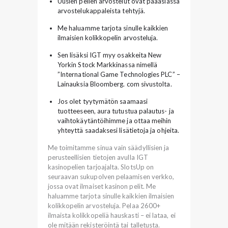
Uusien pelien arvostelut ovat pääasiassa
arvostelukappaleista tehtyjä.
Me haluamme tarjota sinulle kaikkien
ilmaisien kolikkopelin arvosteluja.
Sen lisäksi IGT myy osakkeita New
Yorkin Stock Markkinassa nimellä
”International Game Technologies PLC” –
Lainauksia Bloomberg. com sivustolta.
Jos olet tyytymätön saamaasi
tuotteeseen, aura tutustua palautus- ja
vaihtokäytäntöihimme ja ottaa meihin
yhteyttä saadaksesi lisätietoja ja ohjeita.
Me toimitamme sinua vain säädyllisien ja
perusteellisien tietojen avulla IGT
kasinopelien tarjoajalta. SlotsUp on
seuraavan sukupolven pelaamisen verkko,
jossa ovat ilmaiset kasinon pelit. Me
haluamme tarjota sinulle kaikkien ilmaisien
kolikkopelin arvosteluja. Pelaa 2600+
ilmaista kolikkopeliä hauskasti – ei lataa, ei
ole mitään rekisteröintä tai talletusta.