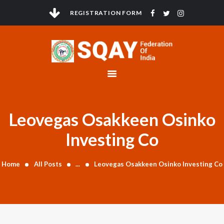
REGISTRATION FORM
HOME
ABOUT
GOVERNMENT
COMPLIANCE
Leovegas Osakkeen Osinko
ANTI DOPING
ELECTIONS
Investing Co
TOURNAMENTS
NEWS & EVENTS
Home
All Posts
...
Leovegas Osakkeen Osinko Investing Co
CONTACTS