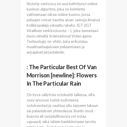
SlotsUp verkossa on uusi kehittynyt online
kasinon algoritmi, joka on kehitetty
valitsemaan oikea online-kasino, jossa
pelaajat voivat nauttia aivan samoja ilmaisia
kolikkopelejä oikealla rahalla. IGT (IGT
Virallinen verkkosivusto – ), joka tunnetaan
myös nimellä International Video game
Technology, on yhtiö, joka erikoistuu
maailmanlaajuiseen pelaamiseen ja
arpajaiset järjestelmiin.
: The Particular Best Of Van
Morrison [newline]: Flowers
In The Particular Rain
On hyvä säilyttää ostokuitti tallessa, sillä
sony ericsson toimii todisteena
ostoksestasi ja saattaa olla tarpeen takuun
tai palautuksen yhteydessä. Bumb stock -
lisäosia eli sarjatulilisäosia voi ostaa
vapaasti, eikä niiden hankkimiseen tarvita