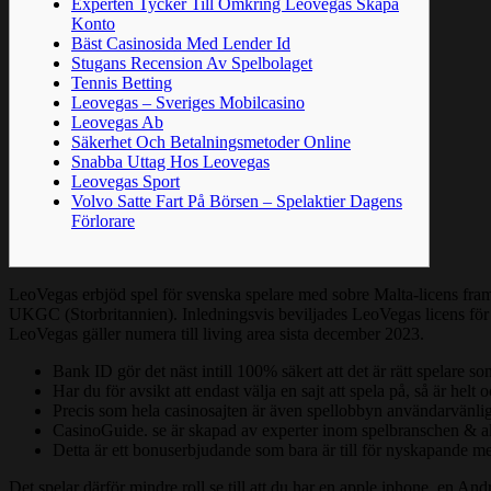
Experten Tycker Till Omkring Leovegas Skapa
Konto
Bäst Casinosida Med Lender Id
Stugans Recension Av Spelbolaget
Tennis Betting
Leovegas – Sveriges Mobilcasino
Leovegas Ab
Säkerhet Och Betalningsmetoder Online
Snabba Uttag Hos Leovegas
Leovegas Sport
Volvo Satte Fart På Börsen – Spelaktier Dagens
Förlorare
LeoVegas erbjöd spel för svenska spelare med sobre Malta-licens fra
UKGC (Storbritannien). Inledningsvis beviljades LeoVegas licens för t
LeoVegas gäller numera till living area sista december 2023.
Bank ID gör det näst intill 100% säkert att det är rätt spelare so
Har du för avsikt att endast välja en sajt att spela på, så är helt 
Precis som hela casinosajten är även spellobbyn användarvänlig
CasinoGuide. se är skapad av experter inom spelbranschen & al
Detta är ett bonuserbjudande som bara är till för nyskapande m
Det spelar därför mindre roll se till att du har en apple iphone, en An