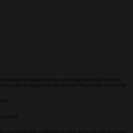
ns utfärdad av Spelinspektionen. LeoVegas har också licens från
erklagades och ägaren fick rätt i domstol. Den svenska licensen för
malt.
nonymit?t.
 du n?got också välja m?jligheten att ladda ner en app från App Store.