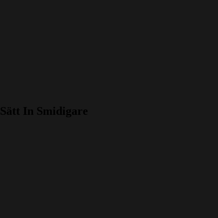
Sätt In Smidigare