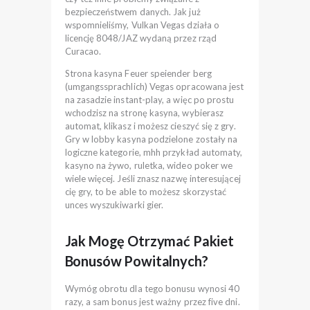
bezpieczeństwem danych. Jak już
wspomnieliśmy, Vulkan Vegas działa o
licencję 8048/JAZ wydaną przez rząd
Curacao.
Strona kasyna Feuer speiender berg
(umgangssprachlich) Vegas opracowana jest
na zasadzie instant-play, a więc po prostu
wchodzisz na stronę kasyna, wybierasz
automat, klikasz i możesz cieszyć się z gry.
Gry w lobby kasyna podzielone zostały na
logiczne kategorie, mhh przykład automaty,
kasyno na żywo, ruletka, wideo poker we
wiele więcej. Jeśli znasz nazwę interesującej
cię gry, to be able to możesz skorzystać
unces wyszukiwarki gier.
Jak Mogę Otrzymać Pakiet
Bonusów Powitalnych?
Wymóg obrotu dla tego bonusu wynosi 40
razy, a sam bonus jest ważny przez five dni.