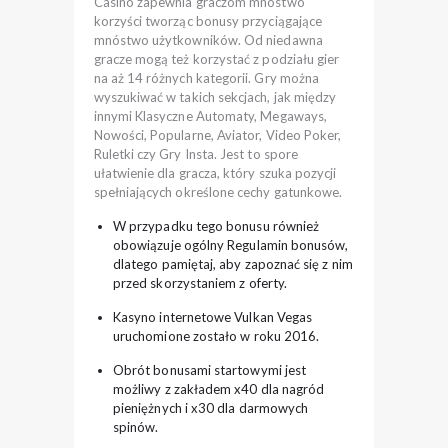
Casino zapewnia graczom mnóstwo
korzyści tworząc bonusy przyciągające
mnóstwo użytkowników. Od niedawna
gracze mogą też korzystać z podziału gier
na aż 14 różnych kategorii. Gry można
wyszukiwać w takich sekcjach, jak między
innymi Klasyczne Automaty, Megaways,
Nowości, Popularne, Aviator, Video Poker,
Ruletki czy Gry Insta. Jest to spore
ułatwienie dla gracza, który szuka pozycji
spełniających określone cechy gatunkowe.
W przypadku tego bonusu również
obowiązuje ogólny Regulamin bonusów,
dlatego pamiętaj, aby zapoznać się z nim
przed skorzystaniem z oferty.
Kasyno internetowe Vulkan Vegas
uruchomione zostało w roku 2016.
Obrót bonusami startowymi jest
możliwy z zakładem x40 dla nagród
pieniężnych i x30 dla darmowych
spinów.