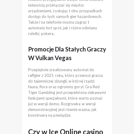
łatwością przełączać się między
urządzeniami, zyskując t obu przypadkach
dostęp do tych samych gier hazardowych.
Także i na telefonie można zagrać t
automaty hot spot, jak i różne odmiany
ruletki, pokera.
Promocje Dla Stałych Graczy
W Vulkan Vegas
Przepięknie zrealizowany automat do
raffgier z 2021 roku, który przenosi gracza
do tajemniczej dżungli, w której rządzi
fauna, flora oraz ogromny goryl. Gra Red
Tiger Gambling jest przepełniona ciekawymi
funkcjami specjalnymi, które warto poznać
już w wersji demo. Rozgrywka w wersji
demonstracyjnej jest równie ważna, jak
konstruera na pieniądze.
Czy w Ice Online casino