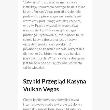
“Zatwierdź” i zaczekać na maila unces
instrukcją utworzenia nowego hasła. Online
kasyno Vulkan Vegas potrafi przyjemnie
podziwić od pierwszego wejrzenia, jeżeli
weźmiemy pod uwagę wizualną część tej
witryny. Przede wszystkim prawdziwą
niespodzianką, która cieszy każdego
polskiego użytkownika, jest in order to, że
strona kasyna dostępna jest t naszym
ojczystym języku, czyli polskim. Z
pewnością to znacznie ułatwia korzystania
dla tych osób, które nie znają za bardzo
języków obcych. Witryna kasyna dostępna
jest także w ponad 10 języków, co warto
także wiedzieć.
Szybki Przegląd Kasyna
Vulkan Vegas
Chyba każdy nowy użytkownik kasyna
internetowego może wykorzystać do gry
powitalny pakiet bonusowy. Od razu po