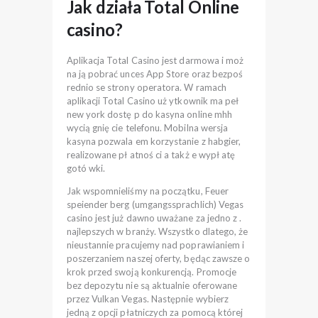
Jak działa Total Online
casino?
Aplikacja Total Casino jest darmowa i moż
na ją pobrać unces App Store oraz bezpoś
rednio se strony operatora. W ramach
aplikacji Total Casino uż ytkownik ma peł
new york dostę p do kasyna online mhh
wycią gnię cie telefonu. Mobilna wersja
kasyna pozwala em korzystanie z habgier,
realizowane pł atnoś ci a takż e wypł atę
gotó wki.
Jak wspomnieliśmy na początku, Feuer
speiender berg (umgangssprachlich) Vegas
casino jest już dawno uważane za jedno z .
najlepszych w branży. Wszystko dlatego, że
nieustannie pracujemy nad poprawianiem i
poszerzaniem naszej oferty, będąc zawsze o
krok przed swoją konkurencją. Promocje
bez depozytu nie są aktualnie oferowane
przez Vulkan Vegas. Następnie wybierz
jedną z opcji płatniczych za pomocą której