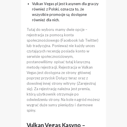
Vulkan Vegas pl jest kasynem dla graczy
również z Polski, oznacza to, że
wszystkie promocje są dostępne
również dla nich.
Tutaj do wyboru mamy dwie opcje –
rejestracja za pomocą konta
społecznościowego (Facebook lub Twitter)
lub tradycyjna. Ponieważ nie każdy unces
czytających recenzję posiada konto w
serwisie społecznościowym,
postanowiliśmy opisać tutaj klasyczną
metodę rejestracji. Rejestracja w Vulkan
Vegas jest dostępna ze strony głównej
poprzez przycisk Dołącz teraz oraz z
dowolnej innej strony witryny (Zarejestruj
się). Za rejestrację należna jest premia,
którą użytkownik otrzymuje po
odwiedzeniu strony. Na kole nagród możesz
wygrać duże sumy pieniędzy i darmowe
spiny.
Vulkan Vegas Kasyno –