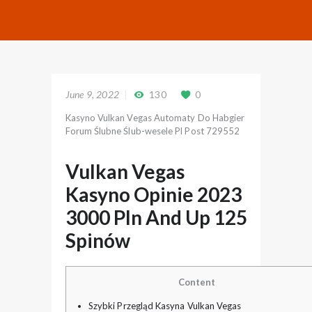
June 9, 2022
130
0
Kasyno Vulkan Vegas Automaty Do Habgier
Forum Ślubne Ślub-wesele Pl Post 729552
Vulkan Vegas
Kasyno Opinie 2023
3000 Pln And Up 125
Spinów
Content
Szybki Przegląd Kasyna Vulkan Vegas