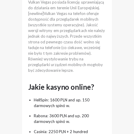
Vulkan Vegas posiada licencję uprawniającą
do działania em terenie Unii Europejskiej.
[newline]Vulkan Vegas na telefon oferuje
dostępność dla przeglądarek mobilnych
(wszystkie systemy operacyjne). Jakość
wersji witryny em przeglądarkach nie należy
jednak do najwyższych. Przede wszystkim
strona od pewnego czasu dość wolno się
ładuje na telefonie (co ciekawe, wcześniej
nie było t tym zakresie problemów).
Również wystylowanie trybu na
przeglądarki urządzeń mobilnych mogłoby
być zdecydowanie lepsze.
Jakie kasyno online?
HellSpin: 1600 PLN and up. 150
darmowych spinó w.
Rabona: 3600 PLN and up. 200
darmowych spinó w.
Casinia: 2250 PLN + 2 hundred