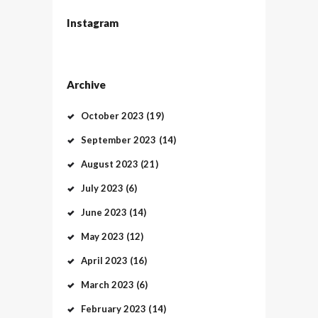
Instagram
Archive
October
2023
(19)
September
2023
(14)
August
2023
(21)
July
2023
(6)
June
2023
(14)
May
2023
(12)
April
2023
(16)
March
2023
(6)
February
2023
(14)