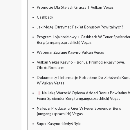
Promocje Dla Stałych Graczy T Vulkan Vegas
Cashback
Jak Mogę Otrzymać Pakiet Bonusów Powitalnych?
Program Lojalnościowy + Cashback W Feuer Speiende
Berg (umgangssprachlich) Vegas
Wybieraj Zaufane Kasyno Vulkan Vegas
Vulkan Vegas Kasyno – Bonus, Promocje Kasynowe,
Obrót Bonusem
Dokumenty I Informacje Potrzebne Do Założenia Kon
W Vulkan Vegas
Na Jaką Wartość Opiewa Added Bonus Powitalny 
Feuer Speiender Berg (umgangssprachlich) Vegas
Najlepsi Producenci Gier W Feuer Speiender Berg
(umgangssprachlich) Vegas
Super Kasyno-kiedyś Bylo