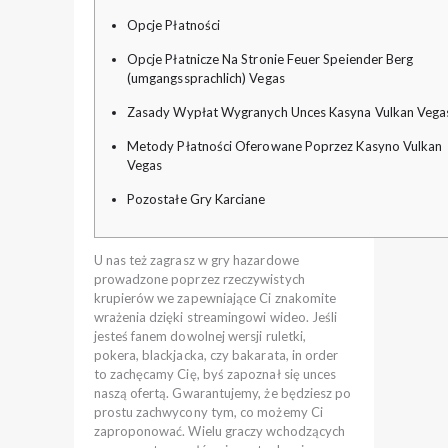
Opcje Płatności
Opcje Płatnicze Na Stronie Feuer Speiender Berg
(umgangssprachlich) Vegas
Zasady Wypłat Wygranych Unces Kasyna Vulkan Vega
Metody Płatności Oferowane Poprzez Kasyno Vulkan
Vegas
Pozostałe Gry Karciane
U nas też zagrasz w gry hazardowe
prowadzone poprzez rzeczywistych
krupierów we zapewniające Ci znakomite
wrażenia dzięki streamingowi wideo. Jeśli
jesteś fanem dowolnej wersji ruletki,
pokera, blackjacka, czy bakarata, in order
to zachęcamy Cię, byś zapoznał się unces
naszą ofertą. Gwarantujemy, że będziesz po
prostu zachwycony tym, co możemy Ci
zaproponować. Wielu graczy wchodzących