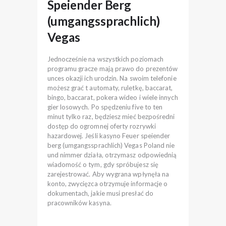
Speiender Berg
(umgangssprachlich)
Vegas
Jednocześnie na wszystkich poziomach
programu gracze mają prawo do prezentów
unces okazji ich urodzin. Na swoim telefonie
możesz grać t automaty, ruletkę, baccarat,
bingo, baccarat, pokera wideo i wiele innych
gier losowych. Po spędzeniu five to ten
minut tylko raz, będziesz mieć bezpośredni
dostęp do ogromnej oferty rozrywki
hazardowej. Jeśli kasyno Feuer speiender
berg (umgangssprachlich) Vegas Poland nie
und nimmer działa, otrzymasz odpowiednią
wiadomość o tym, gdy spróbujesz się
zarejestrować. Aby wygrana wpłynęła na
konto, zwycięzca otrzymuje informacje o
dokumentach, jakie musi presłać do
pracowników kasyna.