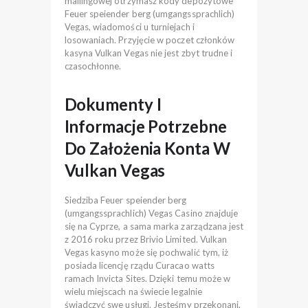
mailingowej otrzymasz kody depozytowe
Feuer speiender berg (umgangssprachlich)
Vegas, wiadomości u turniejach i
losowaniach. Przyjęcie w poczet członków
kasyna Vulkan Vegas nie jest zbyt trudne i
czasochłonne.
Dokumenty I
Informacje Potrzebne
Do Założenia Konta W
Vulkan Vegas
Siedziba Feuer speiender berg
(umgangssprachlich) Vegas Casino znajduje
się na Cyprze, a sama marka zarządzana jest
z 2016 roku przez Brivio Limited. Vulkan
Vegas kasyno może się pochwalić tym, iż
posiada licencję rządu Curacao watts
ramach Invicta Sites. Dzięki temu może w
wielu miejscach na świecie legalnie
świadczyć swe usługi. Jesteśmy przekonani,