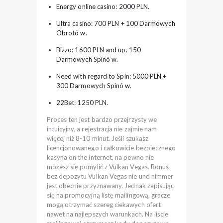
Energy online casino: 2000 PLN.
Ultra casino: 700 PLN + 100 Darmowych
Obrotó w.
Bizzo: 1600 PLN and up. 150
Darmowych Spinó w.
Need with regard to Spin: 5000 PLN +
300 Darmowych Spinó w.
22Bet: 1250 PLN.
Proces ten jest bardzo przejrzysty we
intuicyjny, a rejestracja nie zajmie nam
więcej niż 8-10 minut. Jeśli szukasz
licencjonowanego i całkowicie bezpiecznego
kasyna on the internet, na pewno nie
możesz się pomylić z Vulkan Vegas. Bonus
bez depozytu Vulkan Vegas nie und nimmer
jest obecnie przyznawany. Jednak zapisując
się na promocyjną listę mailingową, gracze
mogą otrzymać szereg ciekawych ofert
nawet na najlepszych warunkach. Na liście