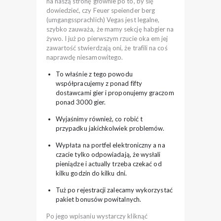
na naszą stronę głównie po to, by się
dowiedzieć, czy Feuer speiender berg
(umgangssprachlich) Vegas jest legalne,
szybko zauważa, że mamy sekcję habgier na
żywo. I już po pierwszym rzucie oka em jej
zawartość stwierdzają oni, że trafili na coś
naprawdę niesamowitego.
To właśnie z tego powodu
współpracujemy z ponad fifty
dostawcami gier i proponujemy graczom
ponad 3000 gier.
Wyjaśnimy również, co robić t
przypadku jakichkolwiek problemów.
Wypłata na portfel elektroniczny a na
czacie tylko odpowiadają, że wysłali
pieniądze i actually trzeba czekać od
kilku godzin do kilku dni.
Tuż po rejestracji zalecamy wykorzystać
pakiet bonusów powitalnych.
Po jego wpisaniu wystarczy kliknąć