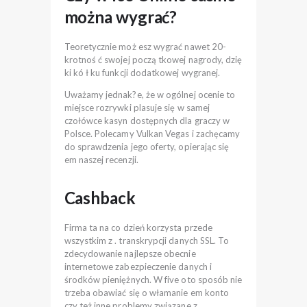
można wygrać?
Teoretycznie moż esz wygrać nawet 20-
krotnoś ć swojej począ tkowej nagrody, dzię
ki kó ł ku funkcji dodatkowej wygranej.
Uważamy jednak?e, że w ogólnej ocenie to
miejsce rozrywki plasuje się w samej
czołówce kasyn dostępnych dla graczy w
Polsce. Polecamy Vulkan Vegas i zachęcamy
do sprawdzenia jego oferty, opierając się
em naszej recenzji.
Cashback
Firma ta na co dzień korzysta przede
wszystkim z . transkrypcji danych SSL. To
zdecydowanie najlepsze obecnie
internetowe zabezpieczenie danych i
środków pieniężnych. W five oto sposób nie
trzeba obawiać się o włamanie em konto
czy też inne problemy związane z