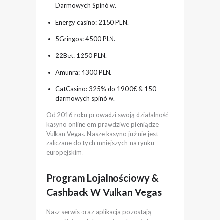
Darmowych Spinó w.
Energy casino: 2150 PLN.
5Gringos: 4500 PLN.
22Bet: 1250 PLN.
Amunra: 4300 PLN.
CatCasino: 325% do 1900€ & 150
darmowych spinó w.
Od 2016 roku prowadzi swoją działalność
kasyno online em prawdziwe pieniądze
Vulkan Vegas. Nasze kasyno już nie jest
zaliczane do tych mniejszych na rynku
europejskim.
Program Lojalnościowy &
Cashback W Vulkan Vegas
Nasz serwis oraz aplikacja pozostają