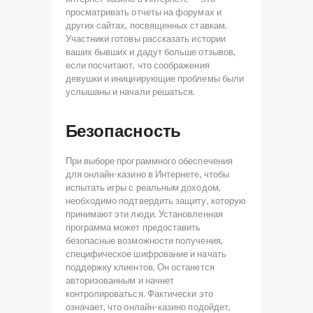
просматривать отчеты на форумах и
других сайтах, посвященных ставкам.
Участники готовы рассказать истории
ваших бывших и дадут больше отзывов,
если посчитают, что соображения
девушки и инициирующие проблемы были
услышаны и начали решаться.
Безопасность
При выборе программного обеспечения
для онлайн-казино в Интернете, чтобы
испытать игры с реальным доходом,
необходимо подтвердить защиту, которую
принимают эти люди. Установленная
программа может предоставить
безопасные возможности получения,
специфическое шифрование и начать
поддержку клиентов. Он останется
авторизованным и начнет
контролироваться. Фактически это
означает, что онлайн-казино подойдет,