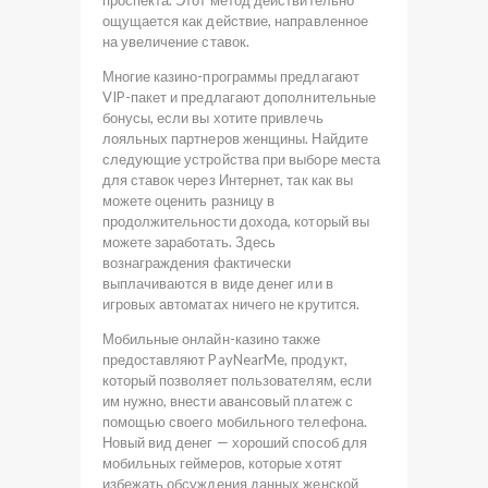
проспекта. Этот метод действительно
ощущается как действие, направленное
на увеличение ставок.
Многие казино-программы предлагают
VIP-пакет и предлагают дополнительные
бонусы, если вы хотите привлечь
лояльных партнеров женщины. Найдите
следующие устройства при выборе места
для ставок через Интернет, так как вы
можете оценить разницу в
продолжительности дохода, который вы
можете заработать. Здесь
вознаграждения фактически
выплачиваются в виде денег или в
игровых автоматах ничего не крутится.
Мобильные онлайн-казино также
предоставляют PayNearMe, продукт,
который позволяет пользователям, если
им нужно, внести авансовый платеж с
помощью своего мобильного телефона.
Новый вид денег — хороший способ для
мобильных геймеров, которые хотят
избежать обсуждения данных женской