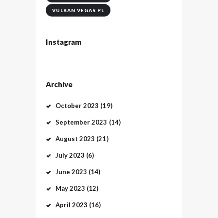
VULKAN VEGAS PL
Instagram
Archive
October
2023
(19)
September
2023
(14)
August
2023
(21)
July
2023
(6)
June
2023
(14)
May
2023
(12)
April
2023
(16)