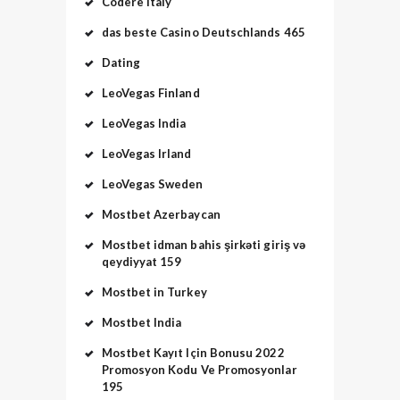
Codere Italy
das beste Casino Deutschlands 465
Dating
LeoVegas Finland
LeoVegas India
LeoVegas Irland
LeoVegas Sweden
Mostbet Azerbaycan
Mostbet idman bahis şirkəti giriş və
qeydiyyat 159
Mostbet in Turkey
Mostbet India
Mostbet Kayıt Için Bonusu 2022
Promosyon Kodu Ve Promosyonlar
195