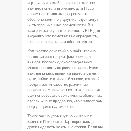
игр. Тысячи онлайн-казино предоставят
вам весь спектр игр казино для ПК со
своим портативным программным
обеспечением, но у других людей могут
быть ограниченные возможности. Вы
также можете узнать стоимость RTP для
видеоигр, что поможет вам определить,
сколько возврата вам обычно нужно.
Количество действий в онлайн-казино
является решающим фактором при
выборе, поскольку оно определенно
может повлиять на размер ставок. Если
вам, например, нравятся видеоигры на
руле, найдите отличный запрос, который
предлагает множество различных
вариантов. Многие из них также позволят
вам попробовать свои силы на обеденных
столах живых продавцов, что придаст вам
редкую долю надежности.
Также важно упомянуть об интернет-
казино в Интернете. Партнеры всегда
должны делать разумные ставки. Если вы