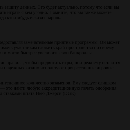
 защиту данных. Это будет актуально, потому что если вы
ть играть с кем угодно. Помните, что вы также можете
гда кто-нибудь исказит пароль.
предоставляя замечательные приятные программы. Он может
помочь участникам сложить край пространства по своему
ники могли быстрее увеличить свои банкроллы.
гие правила, чтобы продвигать игры, по-прежнему остаются
ячи надежных казино используют прогрессивные игровые
интенсивное количество экзаменов. Ему следует слишком
о — это найти любую аккредитационную печать одобрения,
над ставками штата Нью-Джерси (DGE).