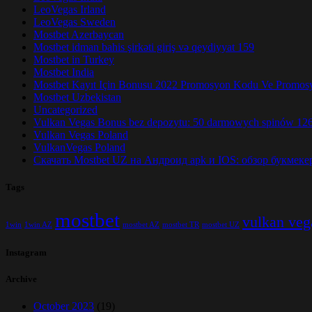
LeoVegas Irland
LeoVegas Sweden
Mostbet Azerbaycan
Mostbet idman bahis şirkəti giriş və qeydiyyat 159
Mostbet in Turkey
Mostbet India
Mostbet Kayıt Için Bonusu 2022 Promosyon Kodu Ve Promosy
Mostbet Uzbekistan
Uncategorized
Vulkan Vegas Bonus bez depozytu: 50 darmowych spinów 12
Vulkan Vegas Poland
VulkanVegas Poland
Скачать Mostbet UZ на Андроид apk и IOS: обзор букмеке
Tags
mostbet
vulkan veg
1win
1win AZ
mostbet AZ
mostbet TR
mostbet UZ
Instagram
Archive
October 2023
(19)