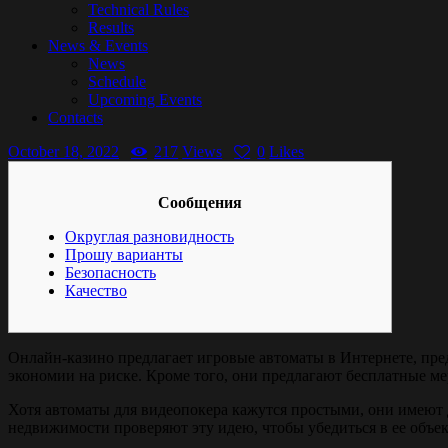
Technical Rules
Results
News & Events
News
Schedule
Upcoming Events
Contacts
October 18, 2022
217
Views
0
Likes
Сообщения
Округлая разновидность
Прошу варианты
Безопасность
Качество
Онлайн-казино предлагает игровые автоматы в Интернете, пред
экономии на риске. Кроме того, они предлагают бесплатные м
Хотя автоматы для видеопокера кажутся простыми, они имеют 
недвижимости проверяют эту идею, чтобы убедиться в ее объе