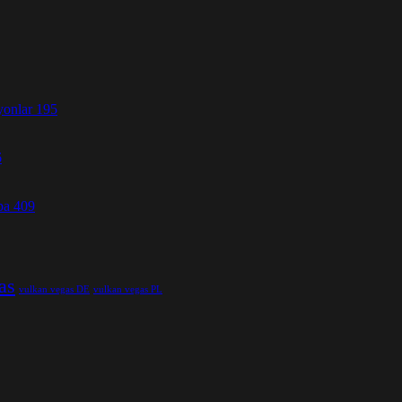
onlar 195
6
ра 409
as
vulkan vegas DE
vulkan vegas PL