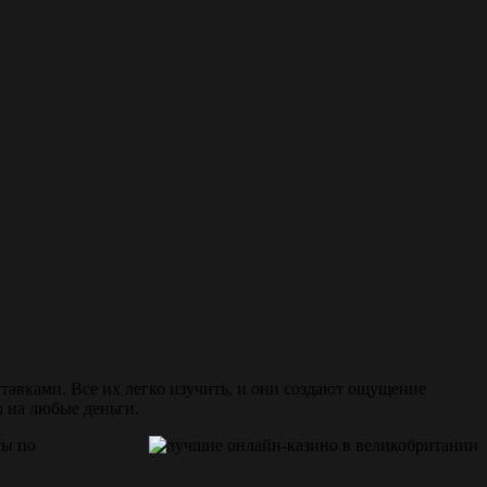
тавками. Все их легко изучить, и они создают ощущение
 на любые деньги.
ты по