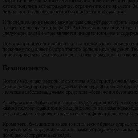
скорости передачи данных. Это особенно полезно, если Играйт
хотите получить вознаграждение, ограниченное по времени. З
безопасности для обеспечения безопасности информации.
И последнее, но не менее важное: вам следует рассмотреть во
процентом возврата к профи (RTP). Основополагающие игры пр
следующие онлайн-игры являются инновационными и содержа
Помощь при внесении депозита и стартовом взносе обычно счи
поскольку позволяют быстро тратить большие суммы денег. Тем
ориентироваться сама точка ставок, в некоторых других заявле
Безопасность
Потому что, играя в игровые автоматы в Интернете, очень ва
киберпанков при перехвате документов гуру. Это тот же перио
является наиболее надежным средством обеспечения безопасно
Альтернативным фактором защиты будет период RNG, что означ
казино получат фракционное лазерное лечение, независимо о
участникам, и заставляет задуматься о конфиденциальности де
Кроме того, большинство казино используют брандмауэры, что
червей и запуск вредоносных программ в программе, а также н
помощью деструктивных кодов.