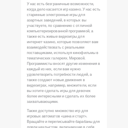
У нас есть безграничные возможности,
когда дело касается игр казино. У нас есть
старинные электронные игры для
азартных заведений, в которых вы
участвуете, по сравнению с отличной
компьютеризированной программой, а
также есть живые видеоигры для
интернет-казино, которые позволяют вам
взаимодействовать с реальными
поставщиками, используя кинофильмы в
тематических галереях. Мировой.
Программисты вносят другие изменения в
каждый из них, если вам нужно
удовлетворить потребности людей, а
также создают новые движения в
видеоиграх, например, множители, если
вы хотите сделать игры для девочек
более интересными и сделать их более
захватывающими.
Также доступно множество игр для
игровых автоматов «шина и старт».
Вращайте и переписывайте барабаны для
ловли нахлыстом, включающие в себя