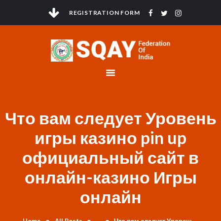
REGISTRATION FORM
HOME
ABOUT
GOVERNMENT
COMPLIANCE
Что вам следует Уровень
ANTI DOPING
ELECTIONS
игры казино pin up
TOURNAMENTS
официальный сайт в
NEWS & EVENTS
онлайн-казино Игры
CONTACTS
онлайн
Home
All Posts
...
Что вам следует Уровень...