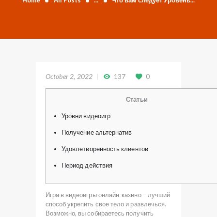
October 2, 2022
137
0
Статьи
Уровни видеоигр
Получение альтернатив
Удовлетворенность клиентов
Период действия
Игра в видеоигры онлайн-казино – лучший
способ укрепить свое тело и развлечься.
Возможно, вы собираетесь получить