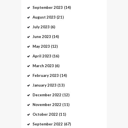
September
2023
(14)
August
2023
(21)
July
2023
(6)
June
2023
(14)
May
2023
(12)
April
2023
(16)
March
2023
(6)
February
2023
(14)
January
2023
(13)
December
2022
(12)
November
2022
(11)
October
2022
(11)
September
2022
(67)