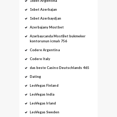
1xbet Argentina
1xbet Azerbajan
1xbet Azerbaydjan
Azerbajany Mostbet
Azərbaycanda MostBet bukmeker
kontorunun icmalı 756
Codere Argentina
Codere Italy
das beste Casino Deutschlands 465
Dating
LeoVegas Finland
LeoVegas India
LeoVegas Irland
LeoVegas Sweden