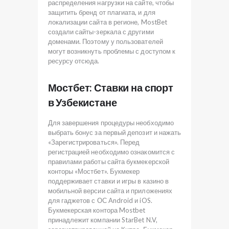
распределения нагрузки на сайте, чтобы
защитить бренд от плагиата, и для
локализации сайта в регионе, MostBet
создали сайты-зеркала с другими
доменами. Поэтому у пользователей
могут возникнуть проблемы с доступом к
ресурсу отсюда.
Мостбет: Ставки на спорт
в Узбекистане
Для завершения процедуры необходимо
выбрать бонус за первый депозит и нажать
«Зарегистрироваться». Перед
регистрацией необходимо ознакомится с
правилами работы сайта букмекерской
конторы «Мостбет». Букмекер
поддерживает ставки и игры в казино в
мобильной версии сайта и приложениях
для гаджетов с ОС Android и iOS.
Букмекерская контора Mostbet
принадлежит компании StarBet N.V,