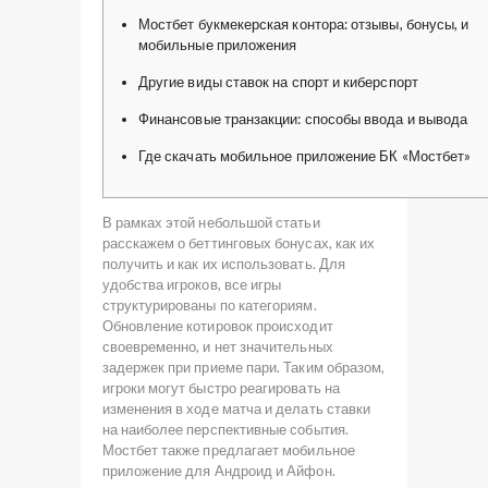
Мостбет букмекерская контора: отзывы, бонусы, и
мобильные приложения
Другие виды ставок на спорт и киберспорт
Финансовые транзакции: способы ввода и вывода
Где скачать мобильное приложение БК «Мостбет»
В рамках этой небольшой статьи
расскажем о беттинговых бонусах, как их
получить и как их использовать. Для
удобства игроков, все игры
структурированы по категориям.
Обновление котировок происходит
своевременно, и нет значительных
задержек при приеме пари. Таким образом,
игроки могут быстро реагировать на
изменения в ходе матча и делать ставки
на наиболее перспективные события.
Мостбет также предлагает мобильное
приложение для Андроид и Айфон.