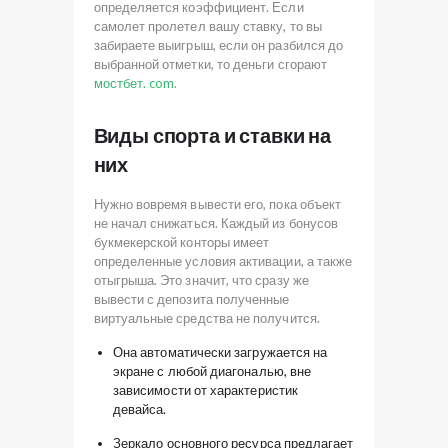
определяется коэффициент. Если
самолет пролетел вашу ставку, то вы
забираете выигрыш, если он разбился до
выбранной отметки, то деньги сгорают
мостбет. com
.
Виды спорта и ставки на
них
Нужно вовремя вывести его, пока объект
не начал снижаться. Каждый из бонусов
букмекерской конторы имеет
определенные условия активации, а также
отыгрыша. Это значит, что сразу же
вывести с депозита полученные
виртуальные средства не получится.
Она автоматически загружается на
экране с любой диагональю, вне
зависимости от характеристик
девайса.
Зеркало основного ресурса предлагает