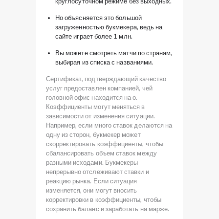
круглосуточном режиме без выходных.
Но объясняется это большой
загруженностью букмекера, ведь на
сайте играет более 1 млн.
Вы можете смотреть матчи по странам,
выбирая из списка с названиями.
Сертификат, подтверждающий качество
услуг предоставлен компанией, чей
головной офис находится на о.
Коэффициенты могут меняться в
зависимости от изменения ситуации.
Например, если много ставок делаются на
одну из сторон, букмекер может
скорректировать коэффициенты, чтобы
сбалансировать объем ставок между
разными исходами. Букмекеры
непрерывно отслеживают ставки и
реакцию рынка. Если ситуация
изменяется, они могут вносить
корректировки в коэффициенты, чтобы
сохранить баланс и заработать на марже.