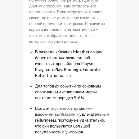
получить бонус при регистрации или
другим способом, вам осталось его
использовать. Букмекерская компания
может на свое усмотрение изменить
способ получения выигрыша. Реквизиты
карты заполняются автоматически –
система отображает лишь карты, с
которых поступал депозит.
В разделе «Казино» Mostbet собрал
более азартных развлечений
известных провайдеров Playson,
Pragmatic Play, Booongo, Endorphina,
Betsoft и не только.
Для топовых событий по основным
спортивным дисциплинам маржа
составляет порядка 5-6%.
Все эти игры известны своими
высокими выплатами и увлекательным
геймплеем, поэтому не удивительно,
что они пользуются большой
популярностью у игроков.