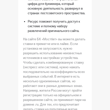
цифра для букмекера, который
основную деятельность развернул в
странах постсоветского пространства.
Ресурс поможет получить доступ к
системе и полному набору
развлечений оригинального сайта.
На сайте БК «Мостбет» вы можете делать
ставки в прематче или в лайве. Если
установка не запускается, нужно
разрешить использование неизвестных
источников в настройках устройства.
Чтобы сделать комбинированную ставку
(экспресс или система), нужно нажать
последовательно на коэффициенты всех
выбранных событий. В интернете есть
несколько одноименных сайтов, но
работают они в разных доменных зонах.
Например, жители России могут пройти
регистрацию только на официальном и
разрешенном сайте, он принимает пари на
домене .ru. Для тех, кто предпочитает
делать ставки на популярные матчи,