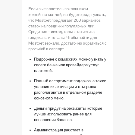
Если вы являетесь поклонником
хоккейных матчей, вы будете рады узнать,
что Mostbet предлагает 200 вариантов
ставок на поединки популярных лиг.
Среди них – исход, голы, статистика,
гандикапы и тоталы. Чтобы найти для
Mostbet зеркало, достаточно обратиться с
просьбой в саппорт.
Подробнее о комиссиях можно узнать у
своего банка или провайдера услуг
платежей.
Полный ассортимент подарков, а также
условия их активации и отыгрыша
располагаются в отдельном разделе
основного меню.
Деньги придут на реквизиты, которые
лучше использовать ранее для
пополнения баланса.
Администрация работает в