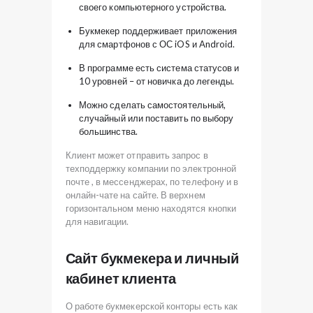
своего компьютерного устройства.
Букмекер поддерживает приложения
для смартфонов с ОС iOS и Android.
В программе есть система статусов и
10 уровней – от новичка до легенды.
Можно сделать самостоятельный,
случайный или поставить по выбору
большинства.
Клиент может отправить запрос в
техподдержку компании по электронной
почте , в мессенджерах, по телефону и в
онлайн-чате на сайте. В верхнем
горизонтальном меню находятся кнопки
для навигации.
Сайт букмекера и личный
кабинет клиента
О работе букмекерской конторы есть как