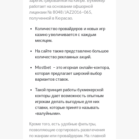
зарегистрированной на Кипре. Букмекер
работает на основании офшорной
лицензии № 8048/JAZ2016–065,
полученной в Кюрасао.
Количество провайдеров и новых игр
казино увеличивается с каждым
месяцем.
На сайте также представлено большое
количество рекламных акций.
Mostbet – это игорная онлайн-контора,
которая предлагает широкий выбор
вариантов ставок.
Такой принцип работы букмекерской
конторы дает возможность опытным
игрокам делать выгодные для них
ставки, которые принято называть
«валуйными».
Кроме того, есть удобные фильтры,
позволяющие сортировать развлечения
по жанрам или провайдерам. На главной