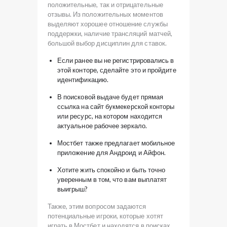
положительные, так и отрицательные
отзывы. Из положительных моментов
выделяют хорошее отношение службы
поддержки, наличие трансляций матчей,
большой выбор дисциплин для ставок.
Если ранее вы не регистрировались в
этой конторе, сделайте это и пройдите
идентификацию.
В поисковой выдаче будет прямая
ссылка на сайт букмекерской конторы
или ресурс, на котором находится
актуальное рабочее зеркало.
Мостбет также предлагает мобильное
приложение для Андроид и Айфон.
Хотите жить спокойно и быть точно
уверенным в том, что вам выплатят
выигрыш?
Также, этим вопросом задаются
потенциальные игроки, которые хотят
играть в Мостбет и находятся в поисках